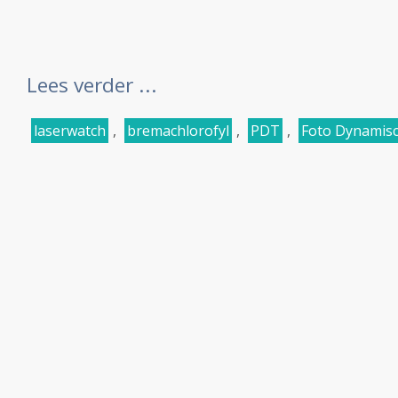
Lees verder ...
laserwatch
,
bremachlorofyl
,
PDT
,
Foto Dynamis