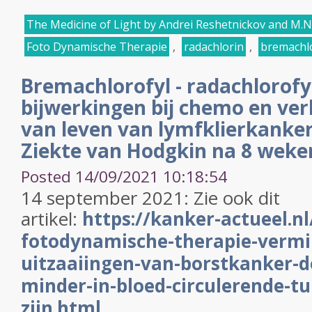
The Medicine of Light by Andrei Reshetnickov and M.
Foto Dynamische Therapie
,
radachlorin
,
bremachl
Bremachlorofyl - radachlorofy
bijwerkingen bij chemo en ver
van leven van lymfklierkanker
Ziekte van Hodgkin na 8 weke
Posted 14/09/2021 10:18:54
14 september 2021: Zie ook dit
artikel:
https://kanker-actueel.nl
fotodynamische-therapie-vermi
uitzaaiingen-van-borstkanker-d
minder-in-bloed-circulerende-t
zijn.html