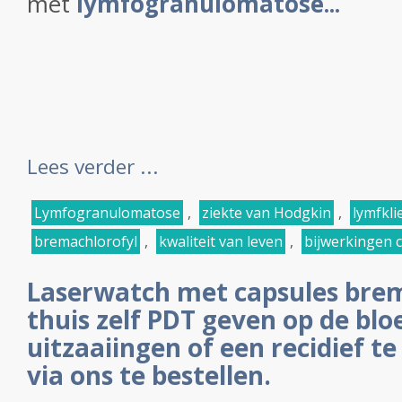
met
lymfogranulomatose...
Lees verder ...
Lymfogranulomatose
,
ziekte van Hodgkin
,
lymfkl
bremachlorofyl
,
kwaliteit van leven
,
bijwerkingen 
Laserwatch met capsules brem
thuis zelf PDT geven op de bl
uitzaaiingen of een recidief t
via ons te bestellen.