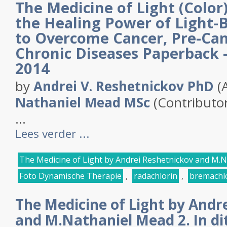
The Medicine of Light (Color
the Healing Power of Light-
to Overcome Cancer, Pre-Can
Chronic Diseases
Paperback 
2014
by
Andrei V. Reshetnickov PhD
(
Nathaniel Mead MSc
(Contributor
...
Lees verder ...
The Medicine of Light by Andrei Reshetnickov and M.
Foto Dynamische Therapie
,
radachlorin
,
bremachl
The Medicine of Light by Andr
and M.Nathaniel Mead 2. In di