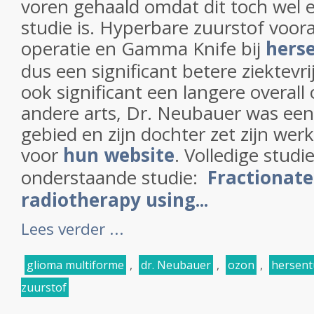
voren gehaald omdat dit toch wel 
studie is. Hyperbare zuurstof voor
operatie en Gamma Knife bij
hers
dus een significant betere ziektevri
ook significant een langere overall 
andere arts, Dr. Neubauer was een 
gebied en zijn dochter zet zijn werk 
voor
hun website
. Volledige stud
onderstaande studie:
Fractionate
radiotherapy using...
Lees verder ...
glioma multiforme
,
dr. Neubauer
,
ozon
,
hersen
zuurstof