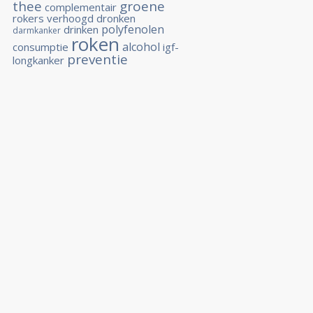
thee
groene
complementair
rokers
verhoogd
dronken
polyfenolen
drinken
darmkanker
roken
alcohol
consumptie
igf-
preventie
longkanker