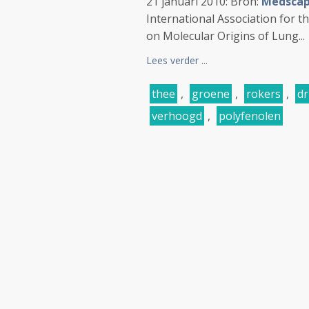
21 januari 2010: Bron:
Medsca
International Association for 
on Molecular Origins of Lung...
Lees verder ...
thee
,
groene
,
rokers
,
dr
verhoogd
,
polyfenolen