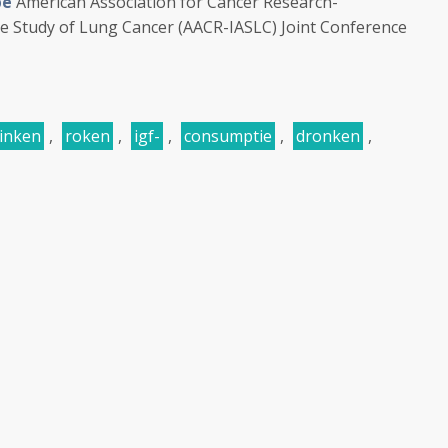
pe
American Association for Cancer Research-
the Study of Lung Cancer (AACR-IASLC) Joint Conference
inken
,
roken
,
igf-
,
consumptie
,
dronken
,