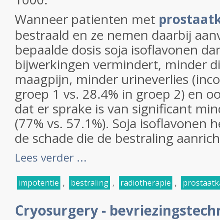
Wanneer patienten met
prostaat
bestraald en ze nemen daarbij aan
bepaalde dosis soja isoflavonen dan 
bijwerkingen vermindert, minder d
maagpijn, minder urineverlies (inco
groep 1 vs. 28.4% in groep 2) en o
dat er sprake is van significant mi
(77% vs. 57.1%). Soja isoflavonen he
de schade die de bestraling aanricht. 
Lees verder ...
impotentie
,
bestraling
,
radiotherapie
,
prostaatk
Cryosurgery - bevriezingstech