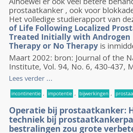
Alhoewel er ook veel betere behand
prostaatkanker , ook voor blokka
Het volledige studierapport van de
of Life Following Localized Pros
Treated Initially with Androgen
Therapy or No Therapy
is inmidde
Maart 2002: bron: Journal of the N
Institute, Vol. 94, No. 6, 430-437, M
Lees verder ...
incontinentie
,
impotentie
,
bijwerkingen
,
prostaa
Operatie bij prostaatkanker: 
techniek bij prostaatkankerp
bestralingen zou grote verbet