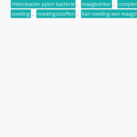
Helicobacter pylori bacterie
,
maagkanker
,
complem
voeding
,
voedingsstoffen
,
kan voeding een maagz