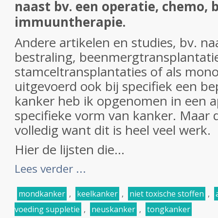
naast bv. een operatie, chemo, b
immuuntherapie.
Andere artikelen en studies, bv. n
bestraling, beenmergtransplantatie
stamceltransplantaties of als mon
uitgevoerd ook bij specifiek een b
kanker heb ik opgenomen in een apa
specifieke vorm van kanker. Maar di
volledig want dit is heel veel werk.
Hier de lijsten die...
Lees verder ...
mondkanker
,
keelkanker
,
niet toxische stoffen
,
voeding suppletie
,
neuskanker
,
tongkanker