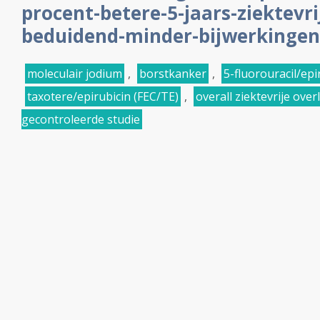
procent-betere-5-jaars-ziektevri
beduidend-minder-bijwerkingen
moleculair jodium
,
borstkanker
,
5-fluorouracil/ep
taxotere/epirubicin (FEC/TE)
,
overall ziektevrije over
gecontroleerde studie