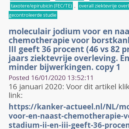
taxotere/epirubicin (FEC/TE)
,
overall ziektevrije over
gecontroleerde studie
moleculair jodium voor en naa
chemotherapie voor borstkank
III geeft 36 procent (46 vs 82 
jaars ziektevrije overleving. 
minder bijwerkingen. copy 1
Posted 16/01/2020 13:52:11
16 januari 2020: Voor dit artikel kl
link:
https://kanker-actueel.nl/NL/mo
voor-en-naast-chemotherapie-v
stadium-ii-en-iii-geeft-36-proce