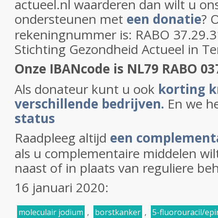
actueel.nl waarderen dan wilt u on
ondersteunen met
een donatie
? 
rekeningnummer is: RABO 37.29.31
Stichting Gezondheid Actueel in T
Onze IBANcode is NL79 RABO 03
Als donateur kunt u ook
korting k
verschillende bedrijven.
En we h
status
Raadpleeg altijd
een complementa
als u complementaire middelen wil
naast of in plaats van reguliere b
16 januari 2020:
moleculair jodium
,
borstkanker
,
5-fluorouracil/ep