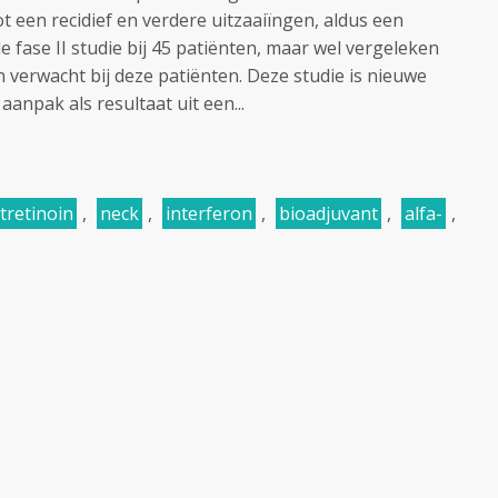
tot een recidief en verdere uitzaaiïngen, aldus een
fase II studie bij 45 patiënten, maar wel vergeleken
n verwacht bij deze patiënten. Deze studie is nieuwe
aanpak als resultaat uit een...
tretinoin
,
neck
,
interferon
,
bioadjuvant
,
alfa-
,