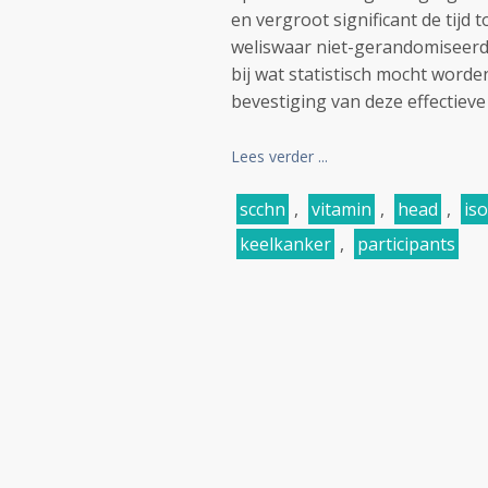
en vergroot significant de tijd 
weliswaar niet-gerandomiseerde 
bij wat statistisch mocht worde
bevestiging van deze effectieve 
Lees verder ...
scchn
,
vitamin
,
head
,
iso
keelkanker
,
participants