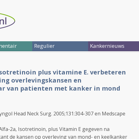
entair
Regulier
Kankernieuws
isotretinoin plus vitamine E. verbeteren
ling overlevingskansen en
jaar van patienten met kanker in mond
aryngol Head Neck Surg. 2005;131:304-307 en Medscape
lfa-2a, Isotretinoin, plus Vitamin E gegeven na
icant de kansen op overleving van mond- en keelkanker