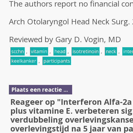
The authors report no financial conf
Arch Otolaryngol Head Neck Surg.
Reviewed by Gary D. Vogin, MD
scchn
,
vitamin
,
head
,
isotretinoin
,
neck
,
inte
keelkanker
,
participants
Plaats een reactie ...
Reageer op "Interferon Alfa-2a 
plus vitamine E. verbeteren sign
verdubbeling overlevingskans
overlevingstijd na 5 jaar van 