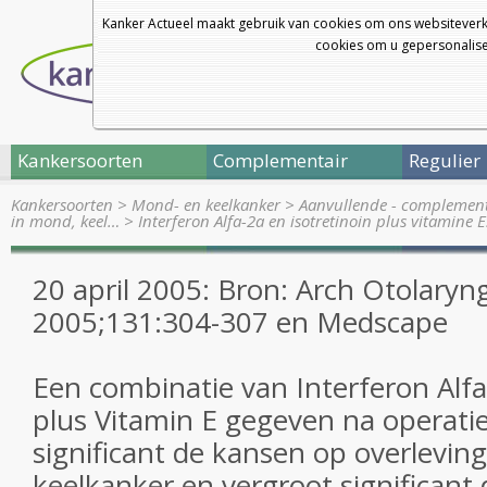
Kanker Actueel maakt gebruik van cookies om ons websiteverk
cookies om u gepersonalisee
Kankersoorten
Complementair
Regulier
Kankersoorten
>
Mond- en keelkanker
>
Aanvullende - complement
in mond, keel…
>
Interferon Alfa-2a en isotretinoin plus vitamine 
20 april 2005: Bron: Arch Otolaryn
2005;131:304-307 en Medscape
Een combinatie van Interferon Alfa-
plus Vitamin E gegeven na operati
significant de kansen op overlevin
keelkanker en vergroot significant d