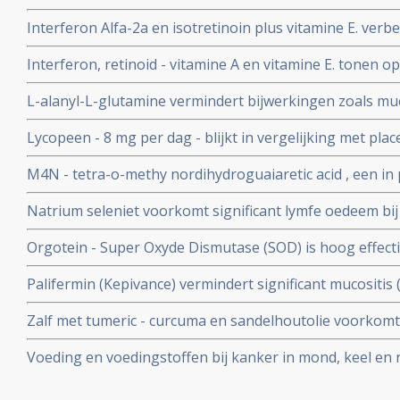
- halsgebied die geopereerd kunnen worden voor veel m
Interferon Alfa-2a en isotretinoin plus vitamine E. verbe
aan de operatie en korter ziekenhuisverblijf
verdubbeling overlevingskansen en overlevingstijd na 5
Interferon, retinoid - vitamine A en vitamine E. tonen op
in mond en keel na operatie
voorkomen recidief van kanker in mond en keel
L-alanyl-L-glutamine vermindert bijwerkingen zoals muc
chemo plus bestraling bij patienten met keelkanker
Lycopeen - 8 mg per dag - blijkt in vergelijking met plac
lichen planus - ontstoken mondslijmvlies
M4N - tetra-o-methy nordihydroguaiaretic acid , een in 
direct ingespoten in tumoren in hoofd-halsgebied geeft
Natrium seleniet voorkomt significant lymfe oedeem bij
patienten zeer opmerkelijk en directe tumorsterfte, ma
mondkanker
bijverschijnselen.
Orgotein - Super Oxyde Dismutase (SOD) is hoog effecti
houden en behandelen van bijwerkingen van bestraling
Palifermin (Kepivance) vermindert significant mucositis (
mond door bestraling van mond- en keel.
Zalf met tumeric - curcuma en sandelhoutolie voorkomt 
- dermatitis - huidschade door bestraling bij patienten
Voeding en voedingstoffen bij kanker in mond, keel en 
vergelijking met babyolie. copy 1
belangrijke studies