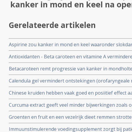
kanker in mond en keel na ope
Gerelateerde artikelen
Aspirine zou kanker in mond en keel waaronder slok
Antioxidanten - Beta caroteen en vitamine A vermindere
van bestralen - radiotherapie - bij kanker in mond en ke
Betacaroteen remt progressie van kanker in mondholte
Calendula gel vermindert ontstekingen (orofaryngeale 
keel veroorzaakt door bestraling / chemo bij patiënte
Chinese kruiden hebben vaak goed en posiitief effect 
bestraling bij kanker in mond en keel. ook in het voork
Curcuma extract geeft veel minder bijwerkingen zoals o
en huidontstekingen bij patiënten met mond- en keelka
Groenten en fruit en een vezelrijk dieet remmen stro
kregen in vergelijking met placebo copy 1
preventief in het voorkomen van kanker in mond en ke
Immuunstimulerende voedingsupplement zorgt bij pati