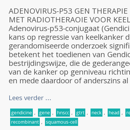
ADENOVIRUS-P53 GEN THERAPI
MET RADIOTHERAOIE VOOR KEE
Adenovirus-p53-conjugaat (Gendici
kans op regressie van keelkanker do
gerandomiseerde onderzoek significa
betekent het toedienen van Gendic
bestrijdingswijze, die de gederange
van de kanker op genniveau richtin
en mede daardoor of anderszins al 
Lees verder ...
gendicine
,
gene
,
hnscc
,
gtrt
,
neck
,
head
,
r
recombinant
,
squamous-cell