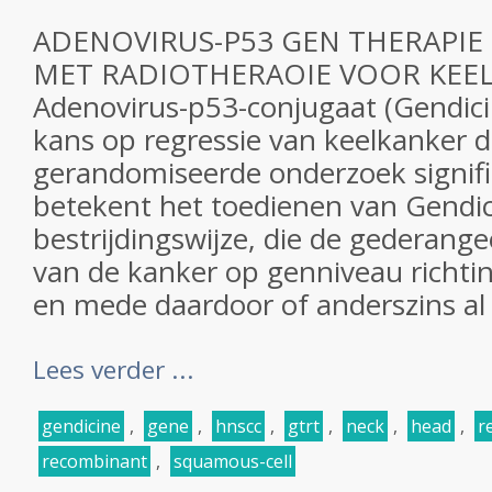
ADENOVIRUS-P53 GEN THERAPI
MET RADIOTHERAOIE VOOR KEE
Adenovirus-p53-conjugaat (Gendici
kans op regressie van keelkanker do
gerandomiseerde onderzoek significa
betekent het toedienen van Gendic
bestrijdingswijze, die de gederange
van de kanker op genniveau richtin
en mede daardoor of anderszins al 
Lees verder ...
gendicine
,
gene
,
hnscc
,
gtrt
,
neck
,
head
,
r
recombinant
,
squamous-cell