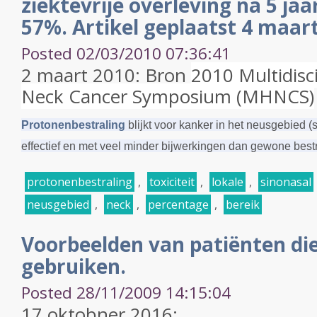
ziektevrije overleving na 5 ja
57%. Artikel geplaatst 4 maar
Posted 02/03/2010 07:36:41
2 maart 2010: Bron
2010 Multidisc
Neck Cancer Symposium (MHNCS)
Protonenbestraling
blijkt voor kanker in het neusgebied 
effectief en met veel minder bijwerkingen dan gewone bestr
protonenbestraling
,
toxiciteit
,
lokale
,
sinonasal
neusgebied
,
neck
,
percentage
,
bereik
Voorbeelden van patiënten di
gebruiken.
Posted 28/11/2009 14:15:04
17 oktobner 2016: