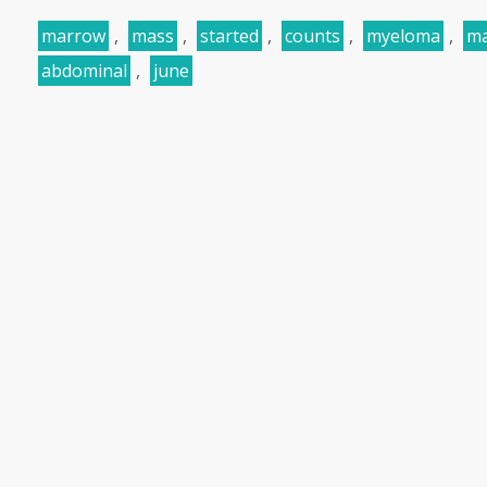
marrow
,
mass
,
started
,
counts
,
myeloma
,
ma
abdominal
,
june