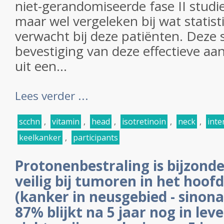
niet-gerandomiseerde fase II studie
maar wel vergeleken bij wat stati
verwacht bij deze patiënten. Deze 
bevestiging van deze effectieve aan
uit een...
Lees verder ...
scchn
,
vitamin
,
head
,
isotretinoin
,
neck
,
inte
keelkanker
,
participants
Protonenbestraling is bijzonde
veilig bij tumoren in het hoof
(kanker in neusgebied - sinon
87% blijkt na 5 jaar nog in lev