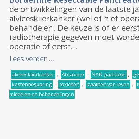
de ontwikkelingen van de laatste j
alvleesklierkanker (wel of niet oper
behandelen. De keuze is of er eer
radiotherapie gegeven moet word
operatie of eerst...
Lees verder ...
alvleesklierkanker
,
Abraxane
,
NAB-paclitaxel
,
ge
kostenbesparing
,
toxiciteit
,
kwaliteit van leven
,
l
middelen en behandelingen