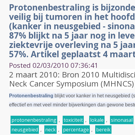
Protonenbestraling is bijzonde
veilig bij tumoren in het hoof
(kanker in neusgebied - sinon
87% blijkt na 5 jaar nog in lev
ziektevrije overleving na 5 ja
57%. Artikel geplaatst 4 maar
Posted 02/03/2010 07:36:41
2 maart 2010: Bron
2010 Multidisc
Neck Cancer Symposium (MHNCS)
Protonenbestraling
blijkt voor kanker in het neusgebied 
effectief en met veel minder bijwerkingen dan gewone bestr
protonenbestraling
,
toxiciteit
,
lokale
,
sinonasal
neusgebied
,
neck
,
percentage
,
bereik