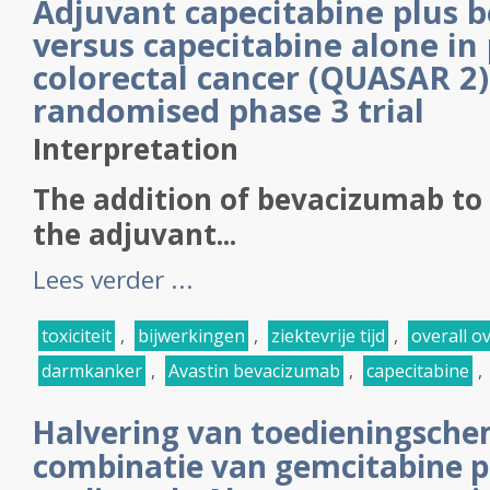
Adjuvant capecitabine plus 
versus capecitabine alone in
colorectal cancer (QUASAR 2)
randomised phase 3 trial
Interpretation
The addition of bevacizumab to 
the adjuvant...
Lees verder ...
toxiciteit
,
bijwerkingen
,
ziektevrije tijd
,
overall o
darmkanker
,
Avastin bevacizumab
,
capecitabine
,
Halvering van toedieningsch
combinatie van gemcitabine p