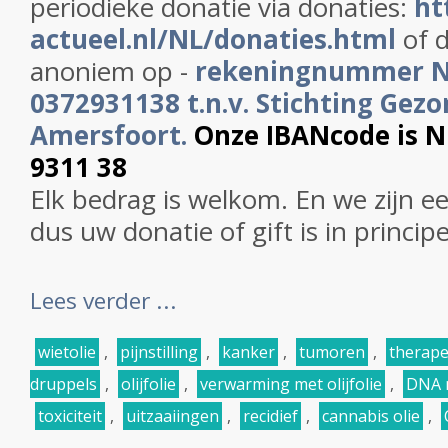
periodieke donatie via donaties:
ht
actueel.nl/NL/donaties.html
of d
anoniem op -
rekeningnummer 
0372931138 t.n.v. Stichting Gezo
Amersfoort.
Onze IBANcode is 
9311 38
Elk bedrag is welkom. En we zijn e
dus uw donatie of gift is in princip
Lees verder ...
wietolie
,
pijnstilling
,
kanker
,
tumoren
,
therape
druppels
,
olijfolie
,
verwarming met olijfolie
,
DNA 
toxiciteit
,
uitzaaiingen
,
recidief
,
cannabis olie
,