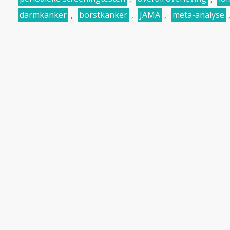
darmkanker
,
borstkanker
,
JAMA
,
meta-analyse