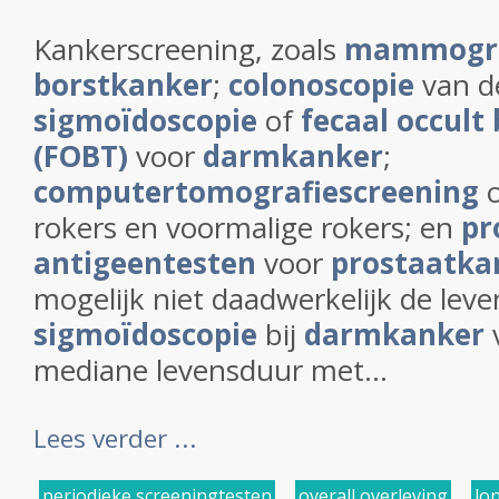
Kankerscreening, zoals
mammogra
borstkanker
;
colonoscopie
van d
sigmoïdoscopie
of
fecaal occult
(FOBT)
voor
darmkanker
;
computertomografiescreening
rokers en voormalige rokers; en
pr
antigeentesten
voor
prostaatka
mogelijk niet daadwerkelijk de lev
sigmoïdoscopie
bij
darmkanker
mediane levensduur met...
Lees verder ...
periodieke screeningtesten
,
overall overleving
,
lo