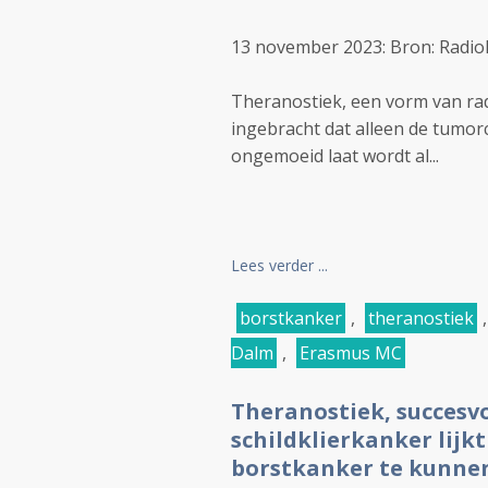
13 november 2023: Bron: Radio
Theranostiek, een vorm van rad
ingebracht dat alleen de tumor
ongemoeid laat wordt al...
Lees verder ...
borstkanker
,
theranostiek
Dalm
,
Erasmus MC
Theranostiek, succesv
schildklierkanker lijk
borstkanker te kunnen 