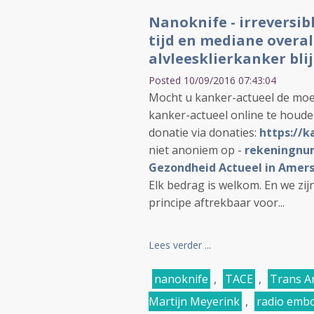
Nanoknife - irreversib
tijd en mediane overal
alvleesklierkanker bli
Posted 10/09/2016 07:43:04
Mocht u kanker-actueel de moe
kanker-actueel online te houd
donatie via donaties:
https://k
niet anoniem op -
rekeningnum
Gezondheid Actueel in Amers
Elk bedrag is welkom. En we zi
principe aftrekbaar voor...
Lees verder ...
nanoknife
,
TACE
,
Trans A
Martijn Meyerink
,
radio embo