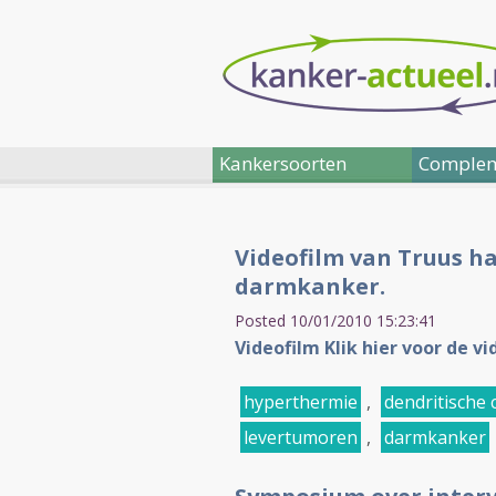
Kankersoorten
Complem
Videofilm van Truus ha
darmkanker.
Posted 10/01/2010 15:23:41
Videofilm Klik hier voor de v
hyperthermie
,
dendritische 
levertumoren
,
darmkanker