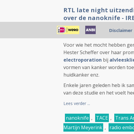
RTL late night uitzen
over de nanoknife - IRE
Posted 09/09/2016 14:24:40
Disclaimer
9 september 2016: Bron: Uitze
Voor wie het mocht hebben gemi
Hester Scheffer over haar pro
electroporation
bij
alvleeskli
vormen van kanker worden toeg
huidkanker enz.
Enkele jaren geleden heb ik s
van deze studie en het voelt heel
Lees verder ...
nanoknife
,
TACE
,
Trans A
Martijn Meyerink
,
radio embo