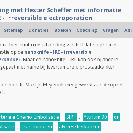
ding met Hester Scheffer met informatie
 - irreversible electroporation
Sitemap
Donaties
Boeken
Coaching
Vragen
Adr
nding gemist
st hier kunt u de uitzending van RTL late night met
motie op de
nanoknife - IRE - irreversible
erkanker.
Maar de nanoknife - IRE kan ook bj andere
epast met name bij levertumoren, prostaatkanker,
amen met dr. Martijn Meyerink meegewerkt aan de opzet
...
rteriele Chemo Embolisatie
,
SIRT
,
Yttrium 90
,
dr.
lisatie
,
levertumoren
,
alvleesklierkanker