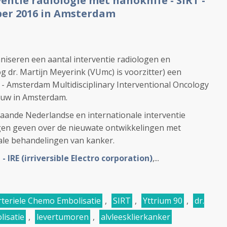
ntie radiologie met nanoknife - SIRT -
ber 2016 in Amsterdam
iseren een aantal interventie radiologen en
g dr. Martijn Meyerink (VUmc) is voorzitter) een
 - Amsterdam Multidisciplinary Interventional Oncology
ouw in Amsterdam.
aande Nederlandse en internationale interventie
gen geven over de nieuwate ontwikkelingen met
ale behandelingen van kanker.
 IRE (irriversible Electro corporation)
,...
rteriele Chemo Embolisatie
,
SIRT
,
Yttrium 90
,
dr.
lisatie
,
levertumoren
,
alvleesklierkanker