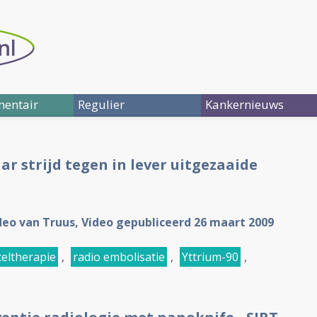
entair
Regulier
Kankernieuws
ar strijd tegen in lever uitgezaaide
ideo van Truus, Video gepubliceerd 26 maart 2009
celtherapie
,
radio embolisatie
,
Yttrium-90
,