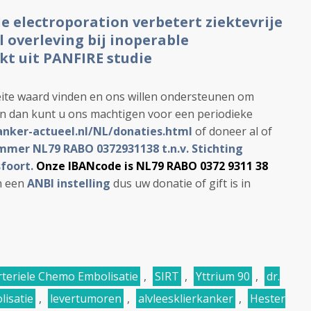
le electroporation verbetert ziektevrije
l overleving bij inoperable
jkt uit PANFIRE studie
ite waard vinden en ons willen ondersteunen om
en dan kunt u ons machtigen voor een periodieke
anker-actueel.nl/NL/donaties.html
of doneer al of
mer NL79 RABO 0372931138 t.n.v. Stichting
foort.
Onze IBANcode is NL79 RABO 0372 9311 38
jn een
ANBI instelling
dus uw donatie of gift is in
rteriele Chemo Embolisatie
,
SIRT
,
Yttrium 90
,
dr.
lisatie
,
levertumoren
,
alvleesklierkanker
,
Hester