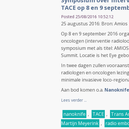
Symposium over interve
TACE op 8 en 9 septem
Posted 25/08/2016 10:52:12
25 augustus 2016: Bron: Amios
Op 8 en 9 september 2016 organ
oncologen (interventie radioloo
symposium met als titel: AMIOS
Summit. Locatie is het Eye geb
In twee dagen zullen vooraanst
radiologen en oncologen lezin
minimale invasieve loco-region
Aan bod komen o.a.
Nanoknife -
Lees verder ...
nanoknife
,
TACE
,
Trans A
Martijn Meyerink
,
radio embo