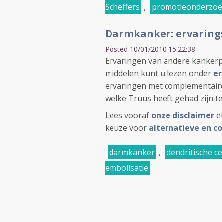
Scheffers
,
promotieonderzo
Darmkanker: ervaring
Posted 10/01/2010 15:22:38
Ervaringen van andere kanker
middelen kunt u lezen onder
er
ervaringen met complementair
welke Truus heeft gehad zijn t
Lees vooraf
onze disclaimer
e
keuze voor
alternatieve en 
darmkanker
,
dendritische c
embolisatie