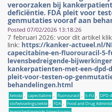
veroorzaken bij kankerpatien
deficiëntie. FDA pleit voor tes
genmutaties vooraf aan beha
Posted 07/02/2026 13:18:26
7 februari 2026: voor dit artikel kl
link:
https://kanker-actueel.nl/N
capecitabine-en-fluorouracil-5-
levensbedreigende-bijwerkingen
kankerpatienten-met-een-dpd-de
pleit-voor-testen-op-genmutati
behandelingen.html
Xeloda
,
capecitabine
,
fluorouracil
,
5-FU
,
DPD-de
stofwisselingsziekte
,
FDA
,
Food and Drug Administ
levensbedriegende bijwerkingen