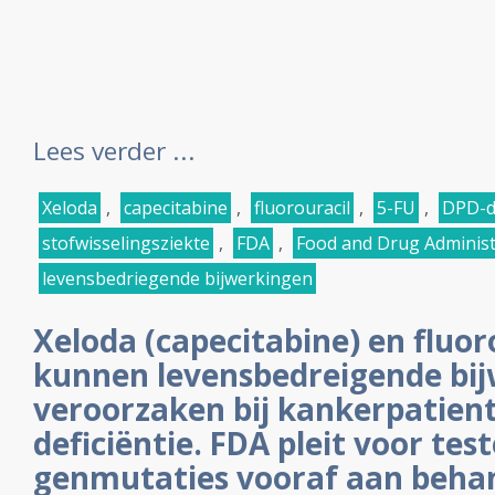
Lees verder ...
Xeloda
,
capecitabine
,
fluorouracil
,
5-FU
,
DPD-de
stofwisselingsziekte
,
FDA
,
Food and Drug Administ
levensbedriegende bijwerkingen
Xeloda (capecitabine) en fluor
kunnen levensbedreigende bi
veroorzaken bij kankerpatien
deficiëntie. FDA pleit voor tes
genmutaties vooraf aan behan