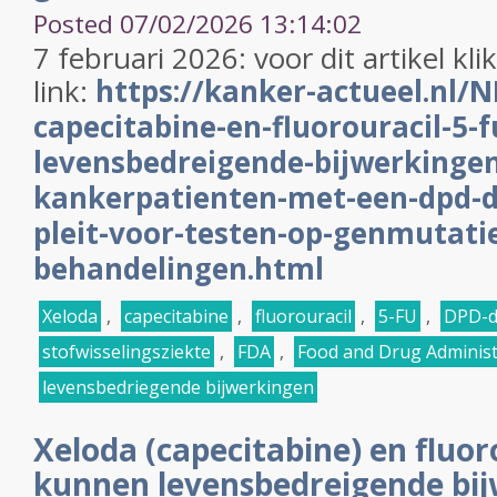
Posted 07/02/2026 13:14:02
7 februari 2026: voor dit artikel kl
link:
https://kanker-actueel.nl/N
capecitabine-en-fluorouracil-5-
levensbedreigende-bijwerkingen
kankerpatienten-met-een-dpd-de
pleit-voor-testen-op-genmutati
behandelingen.html
Xeloda
,
capecitabine
,
fluorouracil
,
5-FU
,
DPD-de
stofwisselingsziekte
,
FDA
,
Food and Drug Administ
levensbedriegende bijwerkingen
Xeloda (capecitabine) en fluor
kunnen levensbedreigende bi