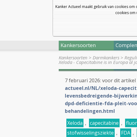
Kanker Actueel maakt gebruik van cookies om 
cookies om u
Kankersoorten
Complem
Kankersoorten
>
Darmkankers
>
Regul
Xeloda - Capecitabine is in Europa al 
7 februari 2026: voor dit artikel
actueel.nl/NL/xeloda-capecit
levensbedreigende-bijwerki
dpd-deficientie-fda-pleit-v
behandelingen.html
Xeloda
,
capecitabine
,
fluo
stofwisselingsziekte
,
FDA
,