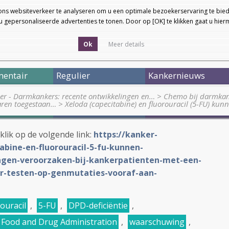
ons websiteverkeer te analyseren om u een optimale bezoekerservaring te bied
 gepersonaliseerde advertenties te tonen. Door op [OK] te klikken gaat u hie
Ok
Meer details
entair
Regulier
Kankernieuws
ier - Darmkankers: recente ontwikkelingen en…
>
Chemo bij darmkank
jaren toegestaan…
>
Xeloda (capecitabine) en fluorouracil (5-FU) ku
 klik op de volgende link:
https://kanker-
abine-en-fluorouracil-5-fu-kunnen-
ngen-veroorzaken-bij-kankerpatienten-met-een-
oor-testen-op-genmutaties-vooraf-aan-
rouracil
,
5-FU
,
DPD-deficiëntie
,
Food and Drug Administration
,
waarschuwing
,