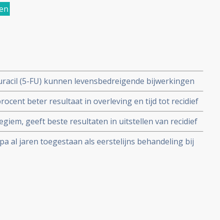
gen
ouracil (5-FU) kunnen levensbedreigende bijwerkingen
n met een DPD-deficiëntie. FDA pleit voor testen op
rocent beter resultaat in overleving en tijd tot recidief
elingen.
ratie in vergelijking met chemo per infuus.
giem, geeft beste resultaten in uitstellen van recidief
ektevrije tijd in vergelijking met alleen intraveneus
pa al jaren toegestaan als eerstelijns behandeling bij
adium III
an al of niet uitgezaaide darmkanker.