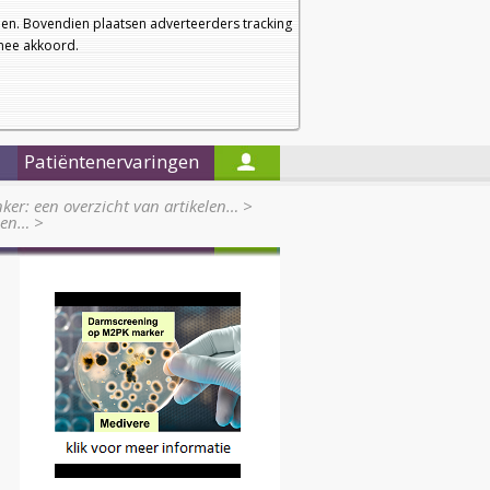
a
a
Startpagina
Nieuwsbrief
a
en. Bovendien plaatsen adverteerders tracking
rmee akkoord.
Alleen in de titels zoeken
Patiëntenervaringen
er: een overzicht van artikelen…
>
nnen…
>