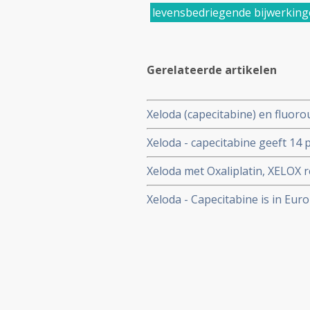
levensbedriegende bijwerkin
Gerelateerde artikelen
Xeloda (capecitabine) en fluor
veroorzaken bij kankerpatiente
Xeloda - capecitabine geeft 14 p
genmutaties vooraf aan behand
bij darmkankerpatiënten na ope
Xeloda met Oxaliplatin, XELOX re
en geeft 20% meer en langere zi
Xeloda - Capecitabine is in Euro
FA/FO regiem bij darmkanker st
postoperatieve behandelingen v