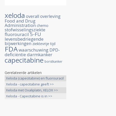
xeloda
overall overleving
Food and Drug
Administration
chemo
stofwisselingsziekte
5-FU
fluorouracil
levensbedriegende
bijwerkingen
ziektevrije tijd
FDA
waarschuwing
DPD-
deficiëntie
darmkanker
capecitabine
borstkanker
Gerelateerde artikelen
Xeloda (capecitabine) en fluorouracil
>>
Xeloda - capecitabine geeft >>
Xeloda met Oxaliplatin, XELOX >>
Xeloda - Capecitabine is in >>