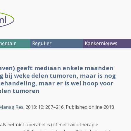
entair
Regulier
Kankernieuws
laven) geeft mediaan enkele maanden
g bij weke delen tumoren, maar is nog
ehandeling, maar er is wel hoop voor
elen tumoren
 Manag Res
. 2018; 10: 207–216.
Published online 2018
ls het niet operabel is (of met radiotherapie