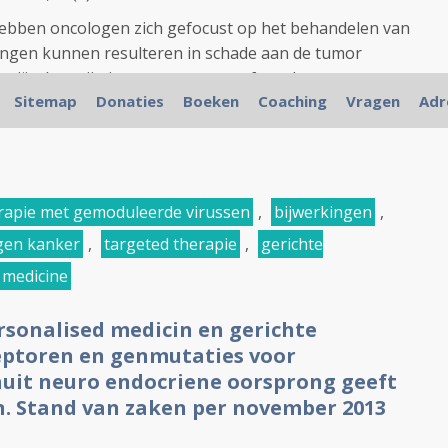
 hebben oncologen zich gefocust op het behandelen van
ngen kunnen resulteren in schade aan de tumor
atiënt) en zijn immuunsysteem, oftewel een
Sitemap
Donaties
Boeken
Coaching
Vragen
Adr
even, die soms zo slecht is dat mensen het amper nog
apie met gemoduleerde virussen
,
bijwerkingen
,
gen kanker
,
targeted therapie
,
gerichte
 medicine
rsonalised medicin en gerichte
eptoren en genmutaties voor
nuit neuro endocriene oorsprong geeft
n. Stand van zaken per november 2013