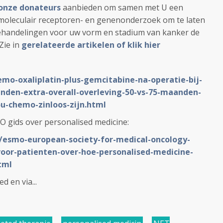
onze donateurs
aanbieden om samen met U een
moleculair receptoren- en genenonderzoek om te laten
ehandelingen voor uw vorm en stadium van kanker de
Zie in
gerelateerde artikelen of klik hier
emo-oxaliplatin-plus-gemcitabine-na-operatie-bij-
den-extra-overall-overleving-50-vs-75-maanden-
u-chemo-zinloos-zijn.html
O gids over personalised medicine:
L/esmo-european-society-for-medical-oncology-
oor-patienten-over-hoe-personalised-medicine-
tml
 en via...