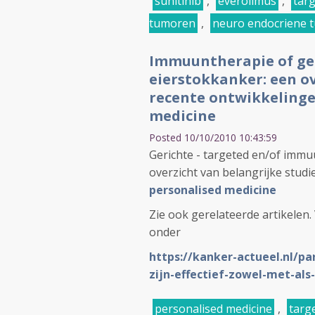
sunitinib
,
everolimus
,
tar
tumoren
,
neuro endocriene 
Immuuntherapie of geri
eierstokkanker: een ov
recente ontwikkelinge
medicine
Posted 10/10/2010 10:43:59
Gerichte - targeted en/of immu
overzicht van belangrijke studi
personalised medicine
Zie ook gerelateerde artikele
onder
https://kanker-actueel.nl/pa
zijn-effectief-zowel-met-al
personalised medicine
,
targ