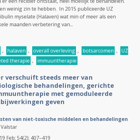
er een recidief ontstaat, heel moeilijk te behandelen.
en weinig zin te hebben. In 2015 publiceerde UZ
ibulin myselate (Halaven) wat min of meer als een
ele maanden verbetering van...
,
halaven
,
overall overleving
,
botsarcomen
,
UZ
eted therapie
,
immuuntherapie
 verschuift steeds meer van
ologische behandelingen, gerichte
immuuntherapie met gemoduleerde
e bijwerkingen geven
ijsten van niet-toxische middelen en behandelingen
 Valstar
019 Feb; 54(2): 407–419