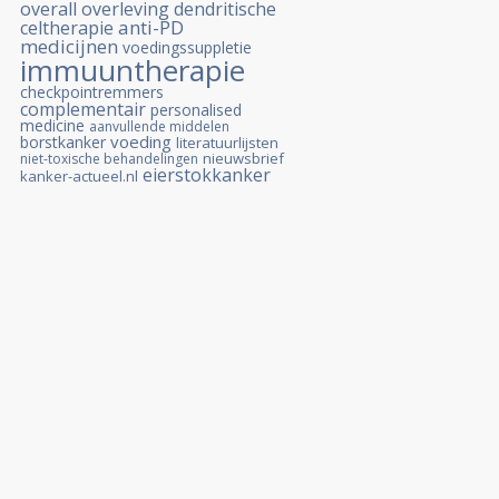
overall overleving
dendritische
anti-PD
celtherapie
medicijnen
voedingssuppletie
immuuntherapie
checkpointremmers
complementair
personalised
medicine
aanvullende middelen
voeding
borstkanker
literatuurlijsten
nieuwsbrief
niet-toxische behandelingen
eierstokkanker
kanker-actueel.nl