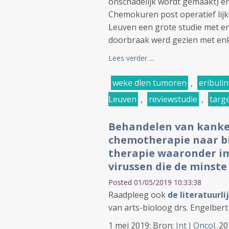
onschadelijk wordt gemaakt) en 
Chemokuren post operatief lijk
Leuven een grote studie met er
doorbraak werd gezien met enk
Lees verder ...
weke dlen tumoren
,
eribulin
Leuven
,
reviewstudie
,
targ
Behandelen van kanker
chemotherapie naar bi
therapie waaronder 
virussen die de minst
Posted 01/05/2019 10:33:38
Raadpleeg ook
de literatuurl
van arts-bioloog drs. Engelbert
1 mei 2019: Bron:
Int J Oncol
. 2