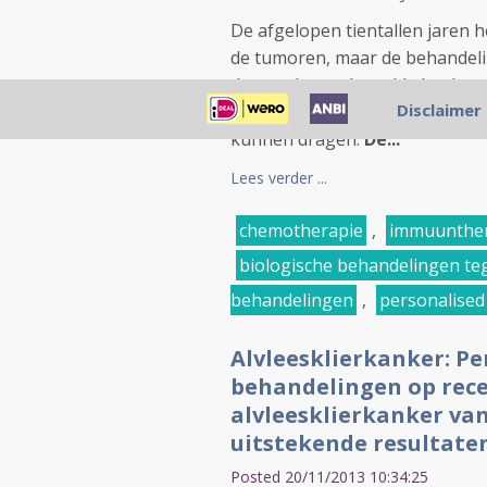
De afgelopen tientallen jaren
de tumoren, maar de behandeli
dragende gastheer (de kankerp
Disclaimer
verslechterende kwaliteit van l
kunnen dragen.
De...
Lees verder ...
chemotherapie
,
immuunther
biologische behandelingen te
behandelingen
,
personalised
Alvleesklierkanker: Pe
behandelingen op rec
alvleesklierkanker va
uitstekende resultate
Posted 20/11/2013 10:34:25