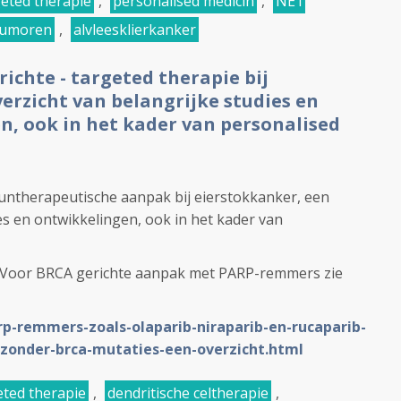
geted therapie
,
personalised medicin
,
NET
tumoren
,
alvleesklierkanker
chte - targeted therapie bij
erzicht van belangrijke studies en
n, ook in het kader van personalised
untherapeutische aanpak bij eierstokkanker, een
es en ontwikkelingen, ook in het kader van
n. Voor BRCA gerichte aanpak met PARP-remmers zie
rp-remmers-zoals-olaparib-niraparib-en-rucaparib-
s-zonder-brca-mutaties-een-overzicht.html
eted therapie
,
dendritische celtherapie
,