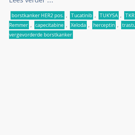
borstkanker HER2 pos.
,
Tucatinib
,
TUKYSA
,
TKR
Remmer
,
capecitabine
,
Xeloda
,
herceptin
,
tras
vergevorderde borstkanker