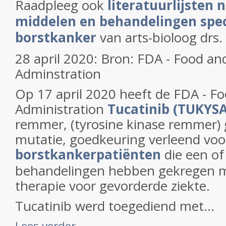
Raadpleeg ook
literatuurlijsten 
middelen en behandelingen speci
borstkanker
van arts-bioloog drs.
28 april 2020: Bron: FDA - Food a
Adminstration
Op 17 april 2020 heeft de FDA - F
Administration
Tucatinib (TUKYSA
remmer, (tyrosine kinase remmer) 
mutatie, goedkeuring verleend voor
borstkankerpatiënten
die een of
behandelingen hebben gekregen m
therapie voor gevorderde ziekte.
Tucatinib werd toegediend met...
Lees verder ...