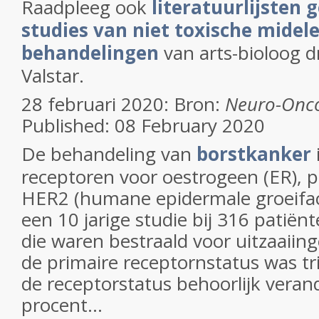
Raadpleeg ook
literatuurlijsten
studies van niet toxische midel
behandelingen
van arts-bioloog d
Valstar.
28 februari 2020: Bron:
Neuro-Onc
Published: 08 February 2020
De behandeling van
borstkanker
receptoren voor oestrogeen (ER), 
HER2 (humane epidermale groeifact
een 10 jarige studie bij 316 patië
die waren bestraald voor uitzaaiin
de primaire receptornstatus was trip
de receptorstatus behoorlijk verand
procent...