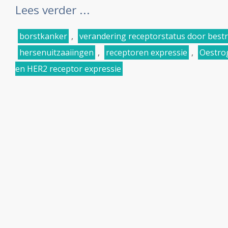
Lees verder ...
borstkanker
,
verandering receptorstatus door bestr
hersenuitzaaiingen
,
receptoren expressie
,
Oestro
en HER2 receptor expressie