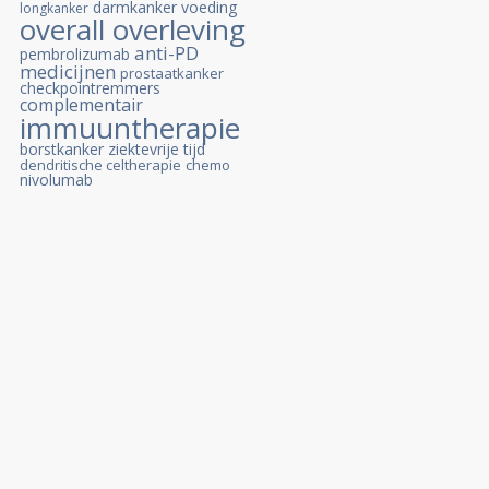
darmkanker
voeding
longkanker
overall overleving
anti-PD
pembrolizumab
medicijnen
prostaatkanker
checkpointremmers
complementair
immuuntherapie
borstkanker
ziektevrije tijd
dendritische celtherapie
chemo
nivolumab