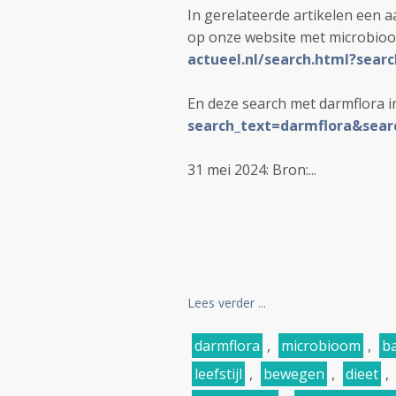
In gerelateerde artikelen een a
op onze website met microbioom
actueel.nl/search.html?sea
En deze search met darmflora in 
search_text=darmflora&searc
31 mei 2024: Bron:...
Lees verder ...
darmflora
,
microbioom
,
ba
leefstijl
,
bewegen
,
dieet
,