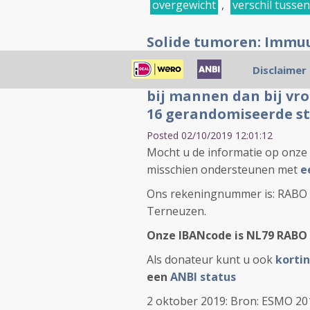
overgewicht
,
verschil tuss
Solide tumoren: Immuu
immuuntherapie same
Disclaimer
kankerpatienten met s
bij mannen dan bij vro
16 gerandomiseerde st
Posted 02/10/2019 12:01:12
Mocht u de informatie op onze 
misschien ondersteunen met
e
Ons rekeningnummer is: RABO 37
Terneuzen.
Onze IBANcode is NL79 RABO 
Als donateur kunt u ook
kortin
een
ANBI status
2 oktober 2019: Bron: ESMO 20