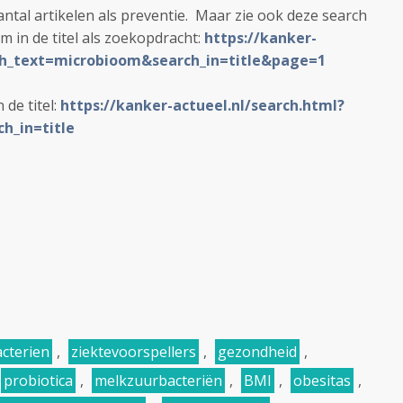
antal artikelen als preventie. Maar zie ook deze search
 in de titel als zoekopdracht:
https://kanker-
rch_text=microbioom&search_in=title&page=1
de titel:
https://kanker-actueel.nl/search.html?
h_in=title
cterien
,
ziektevoorspellers
,
gezondheid
,
probiotica
,
melkzuurbacteriën
,
BMI
,
obesitas
,