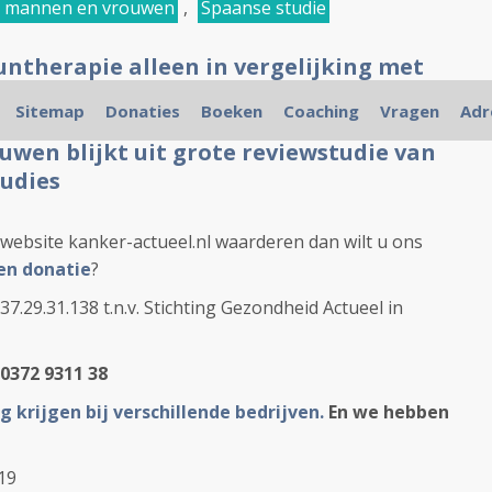
en mannen en vrouwen
,
Spaanse studie
ntherapie alleen in vergelijking met
n met chemotherapie bij
Sitemap
Donaties
Boeken
Coaching
Vragen
Adr
olide tumoren geeft betere resultaten
uwen blijkt uit grote reviewstudie van
udies
website kanker-actueel.nl waarderen dan wilt u ons
en donatie
?
.29.31.138 t.n.v. Stichting Gezondheid Actueel in
0372 9311 38
g krijgen bij verschillende bedrijven.
En we hebben
19