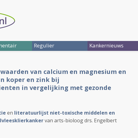
entair
Regulier
Kankernieuws
e waarden van calcium en magnesium en
 koper en zink bij
ienten in vergelijking met gezonde
tie
en
literatuurlijst niet-toxische middelen en
alvleesklierkanker
van arts-bioloog drs. Engelbert