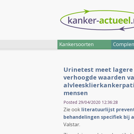
Kankersoorten
Complem
Urinetest meet lager
verhoogde waarden van
alvleesklierkankerpat
mensen
Posted 29/04/2020 12:36:28
Zie ook
literatuurlijst preven
behandelingen specifiek bij 
Valstar.