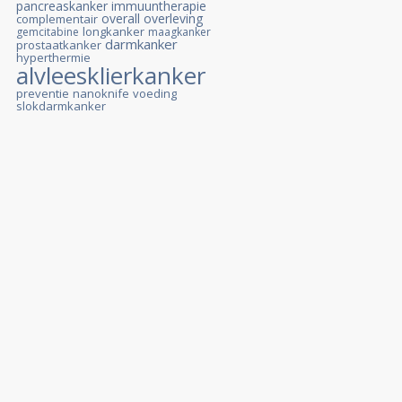
pancreaskanker
immuuntherapie
overall overleving
complementair
longkanker
gemcitabine
maagkanker
darmkanker
prostaatkanker
hyperthermie
alvleesklierkanker
preventie
nanoknife
voeding
slokdarmkanker