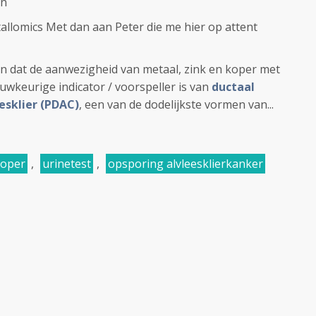
en
tallomics Met dan aan Peter die me hier op attent
n dat de aanwezigheid van metaal, zink en koper met
wkeurige indicator / voorspeller is van
ductaal
esklier (PDAC)
, een van de dodelijkste vormen van...
koper
,
urinetest
,
opsporing alvleesklierkanker