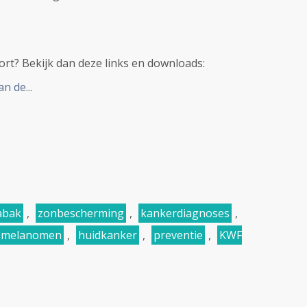
ort? Bekijk dan deze links en downloads:
n de...
abak
,
zonbescherming
,
kankerdiagnoses
,
melanomen
,
huidkanker
,
preventie
,
KWF