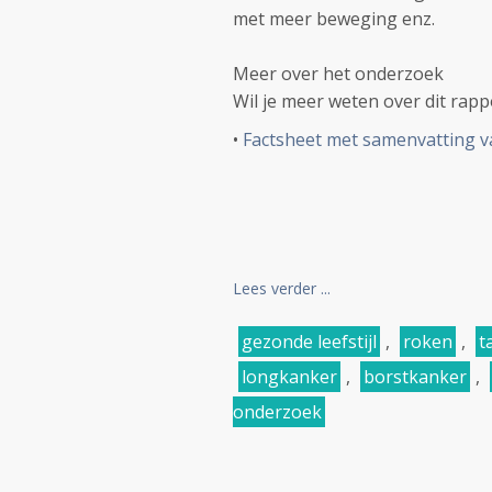
met meer beweging enz.
Meer over het onderzoek
Wil je meer weten over dit rapp
•
Factsheet met samenvatting va
Lees verder ...
gezonde leefstijl
,
roken
,
t
longkanker
,
borstkanker
,
onderzoek