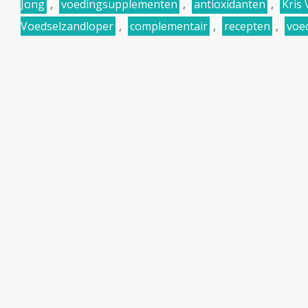
Jong
,
voedingsupplementen
,
antioxidanten
,
Kris
Voedselzandloper
,
complementair
,
recepten
,
voe