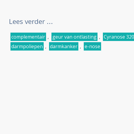
Lees verder ...
complementair
,
geur van ontlasting
,
Cyranose 320
darmpoliepen
,
darmkanker
,
e-nose