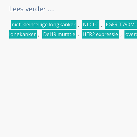
Lees verder ...
niet-kleincellige longkanker
,
NLCLC
,
EGFR T790M-po
longkanker
,
Del19 mutatie
,
HER2 expressie
,
overa