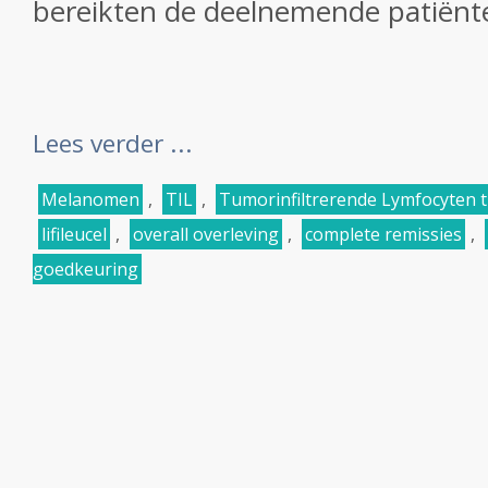
bereikten de deelnemende patiënte
Lees verder ...
Melanomen
,
TIL
,
Tumorinfiltrerende Lymfocyten 
lifileucel
,
overall overleving
,
complete remissies
,
goedkeuring