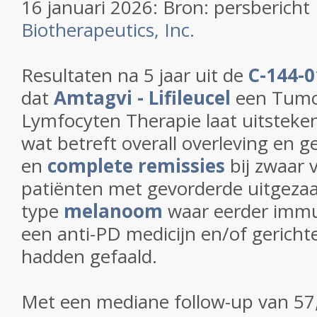
16 januari 2026: Bron: persbericht
Biotherapeutics, Inc.
Resultaten na 5 jaar uit de
C-144-0
dat
Amtagvi - Lifileucel
een Tumor
Lymfocyten Therapie laat uitsteken
wat betreft overall overleving en ge
en
complete remissies
bij zwaar 
patiënten met gevorderde uitgeza
type
melanoom
waar eerder imm
een anti-PD medicijn en/of gerich
hadden gefaald.
Met een mediane follow-up van 5