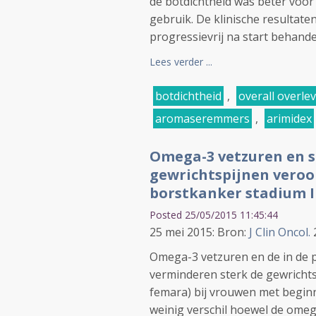
de botdichtheid was beter voor
gebruik. De klinische resultaten
progressievrij na start behandel
Lees verder ...
botdichtheid
,
overall overle
aromaseremmers
,
arimidex
Omega-3 vetzuren en s
gewrichtspijnen vero
borstkanker stadium I 
Posted 25/05/2015 11:45:44
25 mei 2015: Bron:
J Clin Oncol.
2
Omega-3 vetzuren en de in de p
verminderen sterk de gewricht
femara) bij vrouwen met beginn
weinig verschil hoewel de omeg