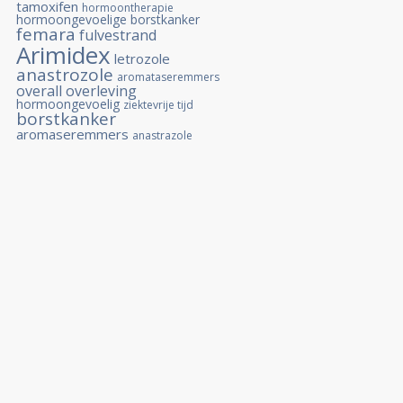
tamoxifen
hormoontherapie
hormoongevoelige borstkanker
femara
fulvestrand
Arimidex
letrozole
anastrozole
aromataseremmers
overall overleving
hormoongevoelig
ziektevrije tijd
borstkanker
aromaseremmers
anastrazole