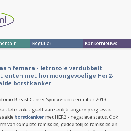
entair
Regulier
Kankernieuws
aan femara - letrozole verdubbelt
 patienten met hormoongevoelige Her2-
aide borstkanker.
Antonio Breast Cancer Symposium december 2013
a - letrozole - geeft aanzienlijk langere progressie
ezaaide
borstkanker
met HER2 - negatieve status. Ook
 vorm van complete remissies, gedeeltelijke remissies en