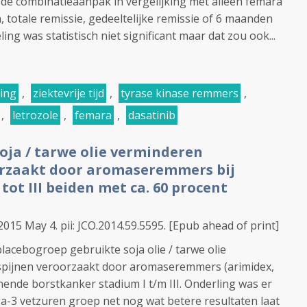
 de combinatieaanpak in vergelijking met alleen femara
, totale remissie, gedeeltelijke remissie of 6 maanden
ing was statistisch niet significant maar dat zou ook...
ving
,
ziektevrije tijd
,
tyrase kinase remmers
,
,
letrozole
,
femara
,
dasatinib
oja / tarwe olie verminderen
orzaakt door aromaseremmers bij
tot III beiden met ca. 60 procent
015 May 4. pii: JCO.2014.59.5595. [Epub ahead of print]
lacebogroep gebruikte soja olie / tarwe olie
spijnen veroorzaakt door aromaseremmers (arimidex,
ende borstkanker stadium I t/m III. Onderling was er
a-3 vetzuren groep net nog wat betere resultaten laat