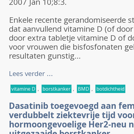
2007 Jan 10;8:3.
Enkele recente gerandomiseerde s
dat aanvullend vitamine D (of door 
door extra tabletje vitamine D of do
voor vrouwen die bisfosfonaten ge
resultaten gunstig...
Lees verder ...
vitamine D
,
borstkanker
,
BMD
,
botdichtheid
Dasatinib toegevoegd aan fema
verdubbelt ziektevrije tijd vo
hormoongevoelige Her2-neu n
uitgezaaide borstkanker.