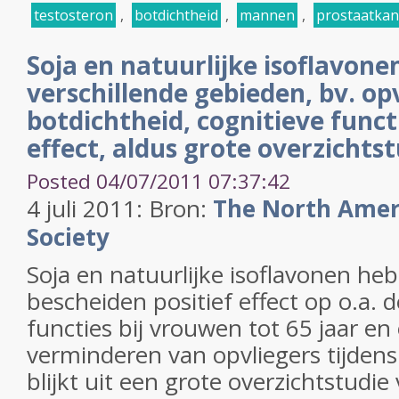
testosteron
,
botdichtheid
,
mannen
,
prostaatkan
Soja en natuurlijke isoflavone
verschillende gebieden, bv. opv
botdichtheid, cognitieve functi
effect, aldus grote overzichts
Posted 04/07/2011 07:37:42
4 juli 2011: Bron:
The North Ame
Society
Soja en natuurlijke isoflavonen he
bescheiden positief effect op o.a. d
functies bij vrouwen tot 65 jaar en
verminderen van opvliegers tijdens
blijkt uit een grote overzichtstudie