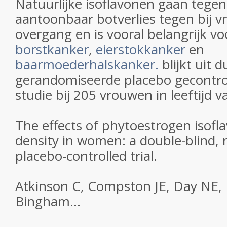
Natuurlijke isoflavonen gaan tege
aantoonbaar botverlies tegen bij v
overgang en is vooral belangrijk v
borstkanker
,
eierstokkanker
en
baarmoederhalskanker.
blijkt uit 
gerandomiseerde placebo gecontrol
studie bij 205 vrouwen in leeftijd v
The effects of phytoestrogen isof
density in women: a double-blind,
placebo-controlled trial.
Atkinson C, Compston JE, Day NE,
Bingham...