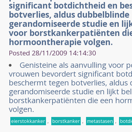
significant botdichtheid en b
botverlies, aldus dubbelblinde
gerandomiseerde studie en lijk
voor borstkankerpatiënten di
hormoontherapie volgen.
Posted 28/11/2009 14:14:30
Genisteine als aanvulling voor
vrouwen bevordert significant botd
beschermt tegen botverlies, aldus
gerandomiseerde studie en lijkt bel
borstkankerpatiënten die een hor
volgen.
eierstokkanker
,
borstkanker
,
metastasen
,
botdi