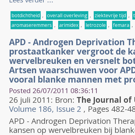
botdichtheid
,
overall overleving
,
ziektevrije tijd
,
aromaseremmers
,
arimidex
,
letrozole
,
femara
,
APD - Androgen Deprivation Th
prostaatkanker vergroot de k
wervelbreuken en versnelt bot
Artsen waarschuwen voor APD 
vooral blanke mannen met pr
Posted 26/07/2011 08:36:11
26 juli 2011: Bron:
The Journal of
Volume 186, Issue 2
, Pages 482-4
APD - Androgen Deprivation Thera
kansen op wervelbreuken bij bla