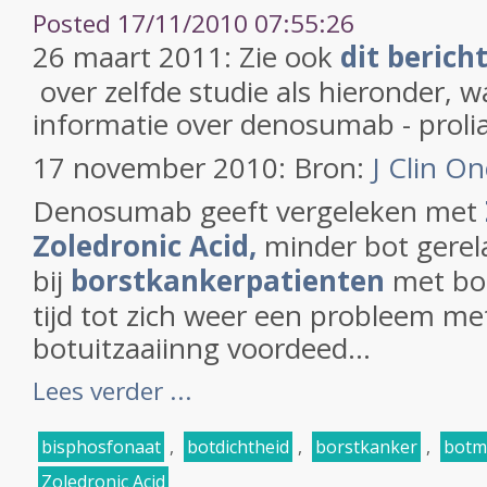
Posted 17/11/2010 07:55:26
26 maart 2011: Zie ook
dit beric
over zelfde studie als hieronder, 
informatie over denosumab - prolia
17 november 2010: Bron:
J Clin On
Denosumab geeft vergeleken met
Zoledronic Acid,
minder bot gerel
bij
borstkankerpatienten
met bot
tijd tot zich weer een probleem me
botuitzaaiinng voordeed...
Lees verder ...
bisphosfonaat
,
botdichtheid
,
borstkanker
,
botm
Zoledronic Acid