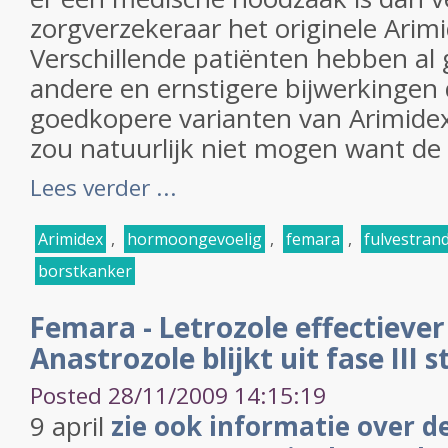
zorgverzekeraar het originele Arimi
Verschillende patiënten hebben al
andere en ernstigere bijwerkingen di
goedkopere varianten van Arimidex 
zou natuurlijk niet mogen want de
Lees verder ...
Arimidex
,
hormoongevoelig
,
femara
,
fulvestran
borstkanker
Femara - Letrozole effectiever
Anastrozole blijkt uit fase III s
Posted 28/11/2009 14:15:19
9 april
zie ook informatie over 