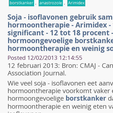
borstkanker
,
anastrozole
,
Arimidex
Soja - isoflavonen gebruik sa
hormoontherapie - Arimidex 
significant - 12 tot 18 procent -
hormoongevoelige borstkanke
hormoontherapie en weinig so
Posted 12/02/2013 12:14:55
12 februari 2013: Bron: CMAJ - Ca
Association Journal.
Wie veel soja - isoflavonen eet aan
hormoontherapie voorkomt vaker ee
hormoongevoelige
borstkanker
da
hormoontherapie en weinig eten va