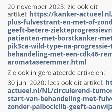
20 november 2025: zie ook dit
artikel:
https://kanker-actueel.nl
plus-fulvestrant-en-met-of-zond
geeft-betere-ziekteprogressievri
patienten-met-borstkanker-me
pik3ca-wild-type-na-progressie-t
behandeling-met-een-cdk46-re
aromataseremmer.html
Zie ook in gerelateerde artikelen:
30 juni 2020: lees ook dit artikel:
h
actueel.nl/NL/circulerend-tumor
start-van-behandeling-met-fulv
zonder-palbociclib-geeft-aanwij