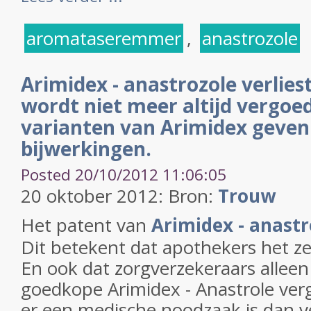
aromataseremmer
,
anastrozole
Arimidex - anastrozole verlies
wordt niet meer altijd vergoe
varianten van Arimidex geve
bijwerkingen.
Posted 20/10/2012 11:06:05
20 oktober 2012: Bron:
Trouw
Het patent van
Arimidex - anast
Dit betekent dat apothekers het 
En ook dat zorgverzekeraars allee
goedkope Arimidex - Anastrole verg
er een medische noodzaak is dan v