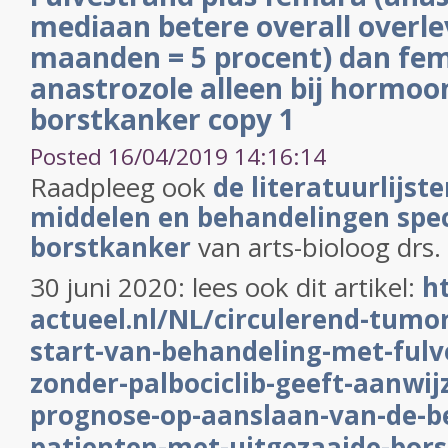
mediaan betere overall overlev
maanden = 5 procent) dan fem
anastrozole alleen bij hormoo
borstkanker copy 1
Posted 16/04/2019 14:16:14
Raadpleeg ook
de literatuurlijst
middelen en behandelingen speci
borstkanker
van arts-bioloog drs.
30 juni 2020: lees ook dit artikel:
h
actueel.nl/NL/circulerend-tumor
start-van-behandeling-met-fulv
zonder-palbociclib-geeft-aanwij
prognose-op-aanslaan-van-de-be
patienten-met-uitgezaaide-bor