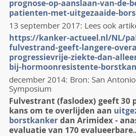
prognose-op-aanslaan-van-de-be
patienten-met-uitgezaaide-bor
13 september 2017: Lees ook artik
https://kanker-actueel.nl/NL/pal
fulvestrand-geeft-langere-overa
progressievrije-ziekte-dan-allee
bij-hormoonresistente-borstka
december 2014: Bron: San Antonio
Symposium
Fulvestrant (faslodex) geeft 30
kans om te overlijden aan
uitge
borstkanker
dan Arimidex - anas
evaluatie van 170 evalueerbare..