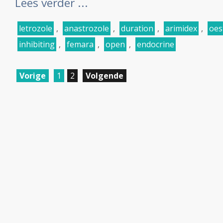
Lees verder ...
letrozole
,
anastrozole
,
duration
,
arimidex
,
oes
inhibiting
,
femara
,
open
,
endocrine
Vorige
1
2
Volgende