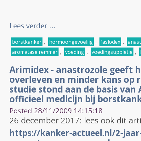
Lees verder ...
borstkanker
,
hormoongevoeliig
,
faslodex
,
anast
aromatase remmer
,
voeding
,
voedingsuppletie
,
Arimidex - anastrozole geeft 
overleven en minder kans op r
studie stond aan de basis van 
officieel medicijn bij borstkan
Posted 28/11/2009 14:15:18
26 december 2017: lees ook dit art
https://kanker-actueel.nl/2-jaar