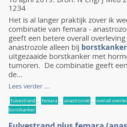
1234
Het is al langer praktijk zover ik w
combinatie van femara - anastrozo
geeft een betere overall overleving
anastrozole alleen bij
borstkanker
uitgezaaide borstkanker met horm
tumoren. De combinatie geeft een
de...
Lees verder ...
fulvestrand
,
femara
,
anastrozole
,
overall overle
borstkanker
Fulvestrand plus femara (anas