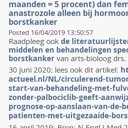
maanden = 5 procent) dan fem
anastrozole alleen bij hormoo
borstkanker
Posted 16/04/2019 13:50:57
Raadpleeg ook
de literatuurlijst
middelen en behandelingen speci
borstkanker
van arts-bioloog drs.
30 juni 2020: lees ook dit artikel:
h
actueel.nl/NL/circulerend-tumor
start-van-behandeling-met-fulv
zonder-palbociclib-geeft-aanwij
prognose-op-aanslaan-van-de-be
patienten-met-uitgezaaide-bor
16 april 2019: Bron:
N Engl J Med 