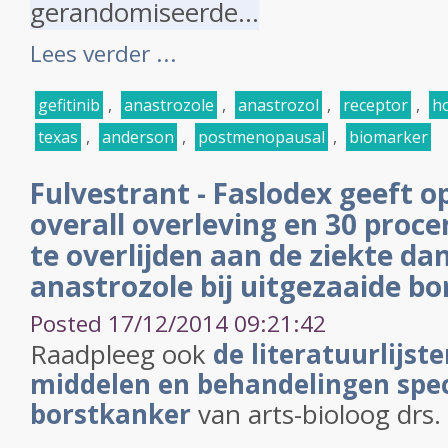
gerandomiseerde...
Lees verder ...
gefitinib
,
anastrozole
,
anastrozol
,
receptor
,
h
texas
,
anderson
,
postmenopausal
,
biomarker
Fulvestrant - Faslodex geeft o
overall overleving en 30 proc
te overlijden aan de ziekte da
anastrozole bij uitgezaaide b
Posted 17/12/2014 09:21:42
Raadpleeg ook
de literatuurlijst
middelen en behandelingen speci
borstkanker
van arts-bioloog drs.