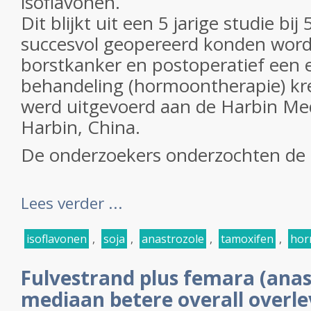
isoflavonen.
Dit blijkt uit een 5 jarige studie bi
succesvol geopereerd konden wor
borstkanker en postoperatief een 
behandeling (hormoontherapie) kr
werd uitgevoerd aan de Harbin Medi
Harbin, China.
De onderzoekers onderzochten de re
Lees verder ...
isoflavonen
,
soja
,
anastrozole
,
tamoxifen
,
hor
Fulvestrand plus femara (anas
mediaan betere overall overlev