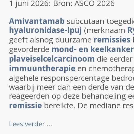
1 juni 2026: Bron: ASCO 2026
Amivantamab
subcutaan toegedi
hyaluronidase-lpuj
(merknaam
R
geeft alsnog duurzame
remissies
gevorderde
mond- en keelkanker
plaveiselcelcarcinoom
die eerder
immuuntherapie
en chemotherap
algehele responspercentage bedro
waarbij meer dan een derde van de
reageerden op deze behandeling 
remissie
bereikte. De mediane resp
Lees verder ...