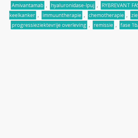
Amivantamab
,
hyaluronidase-lpuj
,
RYBREVANT FA
keelkanker
,
immuuntherapie
,
chemotherapie
,
zie
progressieziektevrije overleving
,
remissie
,
fase 1b