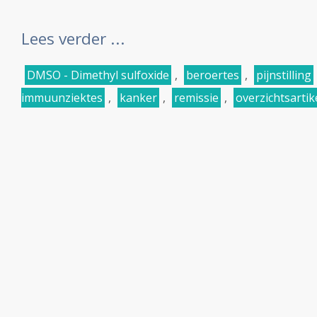
Lees verder ...
DMSO - Dimethyl sulfoxide
,
beroertes
,
pijnstilling
immuunziektes
,
kanker
,
remissie
,
overzichtsartik