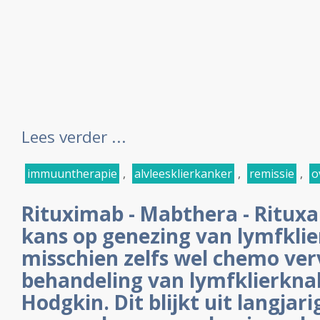
Lees verder ...
immuuntherapie
,
alvleesklierkanker
,
remissie
,
o
Rituximab - Mabthera - Rituxa
kans op genezing van lymfkli
misschien zelfs wel chemo ve
behandeling van lymfklierknak
Hodgkin. Dit blijkt uit langjar