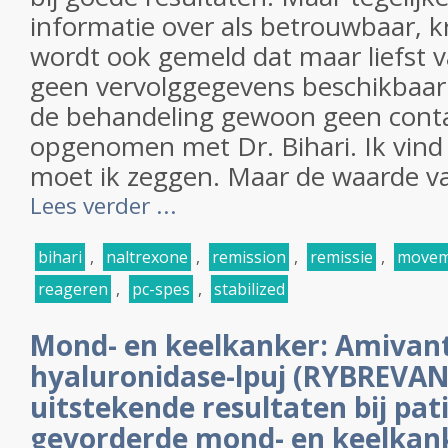
informatie over als betrouwbaar, kri
wordt ook gemeld dat maar liefst 
geen vervolggegevens beschikbaar 
de behandeling gewoon geen cont
opgenomen met Dr. Bihari. Ik vind 
moet ik zeggen. Maar de waarde van
Lees verder ...
bihari
,
naltrexone
,
remission
,
remissie
,
movem
reageren
,
pc-spes
,
stabilized
Mond- en keelkanker: Amivan
hyaluronidase-lpuj (RYBREVA
uitstekende resultaten bij pa
gevorderde mond- en keelkank