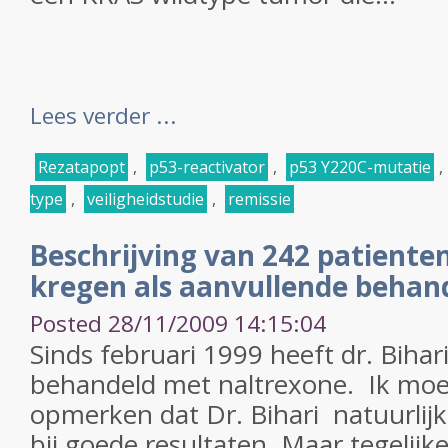
Lees verder ...
Rezatapopt
,
p53-reactivator
,
p53 Y220C-mutatie
,
type
,
veiligheidstudie
,
remissie
Beschrijving van 242 patiente
kregen als aanvullende behand
Posted 28/11/2009 14:15:04
Sinds februari 1999 heeft dr. Biha
behandeld met naltrexone. Ik moet
opmerken dat Dr. Bihari natuurlijk
bij goede resultaten. Maar tegelijk