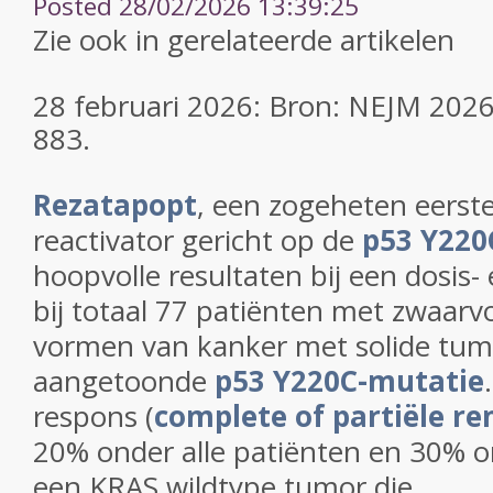
Posted 28/02/2026 13:39:25
Zie ook in gerelateerde artikelen
28 februari 2026: Bron: NEJM 2026
883.
Rezatapopt
, een zogeheten eerste
reactivator gericht op de
p53 Y220
hoopvolle resultaten bij een dosis- 
bij totaal 77 patiënten met zwaar
vormen van kanker met solide tum
aangetoonde
p53 Y220C-mutatie
respons (
complete of partiële re
20% ​​onder alle patiënten en 30% 
een KRAS wildtype tumor die...