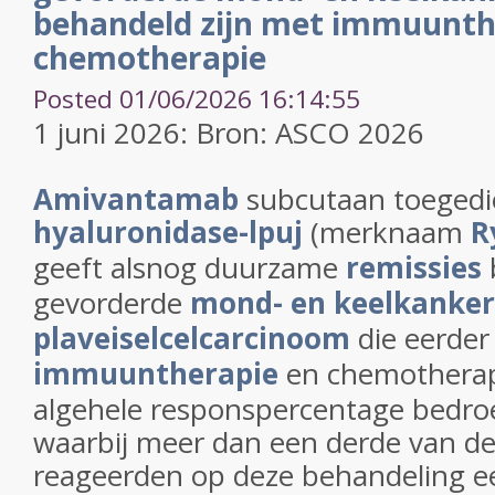
behandeld zijn met immuunth
chemotherapie
Posted 01/06/2026 16:14:55
1 juni 2026: Bron: ASCO 2026
Amivantamab
subcutaan toegedi
hyaluronidase-lpuj
(merknaam
R
geeft alsnog duurzame
remissies
gevorderde
mond- en keelkanker
plaveiselcelcarcinoom
die eerder
immuuntherapie
en chemotherap
algehele responspercentage bedro
waarbij meer dan een derde van de
reageerden op deze behandeling 