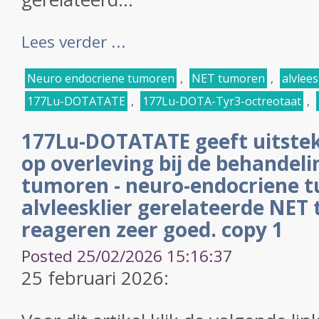
Lees verder ...
Neuro endocriene tumoren
,
NET tumoren
,
alvlees
177Lu-DOTATATE
,
177Lu-DOTA-Tyr3-octreotaat
,
177Lu-DOTATATE geeft uitste
op overleving bij de behandel
tumoren - neuro-endocriene t
alvleesklier gerelateerde NET
reageren zeer goed. copy 1
Posted 25/02/2026 15:16:37
25 februari 2026: