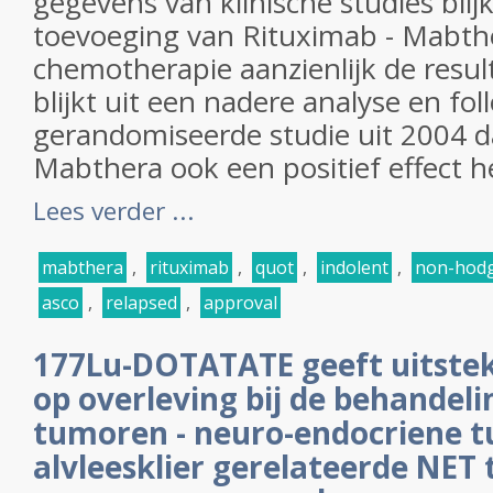
gegevens van klinische studies blij
toevoeging van Rituximab - Mabthe
chemotherapie aanzienlijk de resul
blijkt uit een nadere analyse en fo
gerandomiseerde studie uit 2004 d
Mabthera ook een positief effect he
Lees verder ...
mabthera
,
rituximab
,
quot
,
indolent
,
non-hod
asco
,
relapsed
,
approval
177Lu-DOTATATE geeft uitste
op overleving bij de behandel
tumoren - neuro-endocriene t
alvleesklier gerelateerde NET