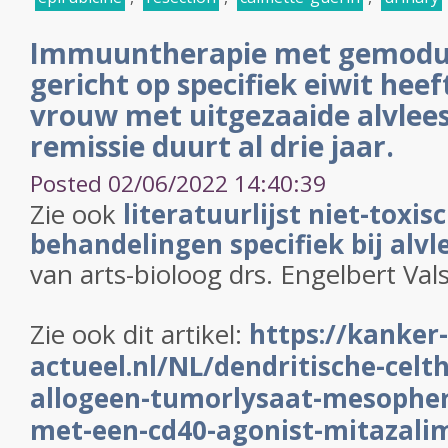
Immuuntherapie met gemodul
gericht op specifiek eiwit heeft
vrouw met uitgezaaide alvlee
remissie duurt al drie jaar.
Posted 02/06/2022 14:40:39
Zie ook
literatuurlijst niet-toxi
behandelingen specifiek bij alv
van arts-bioloog drs. Engelbert Val
Zie ook dit artikel:
https://kanker-
actueel.nl/NL/dendritische-celt
allogeen-tumorlysaat-mesopher
met-een-cd40-agonist-mitazali