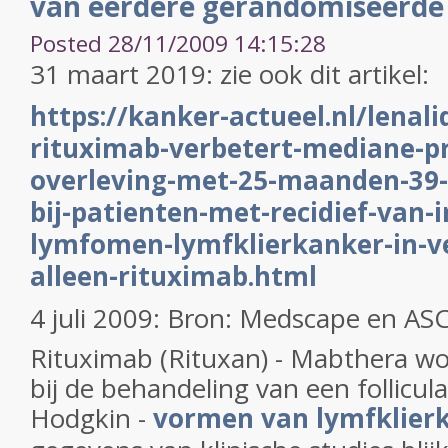
van eerdere gerandomiseerde 
Posted 28/11/2009 14:15:28
31 maart 2019: zie ook dit artikel:
https://kanker-actueel.nl/lenal
rituximab-verbetert-mediane-pr
overleving-met-25-maanden-39
bij-patienten-met-recidief-van-
lymfomen-lymfklierkanker-in-ve
alleen-rituximab.html
4 juli 2009: Bron: Medscape en AS
Rituximab (Rituxan) - Mabthera wo
bij de behandeling van een follicul
Hodgkin -
vormen van lymfklier