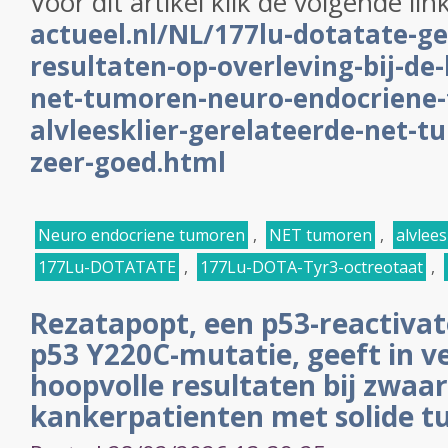
Voor dit artikel klik de volgende lin
actueel.nl/NL/177lu-dotatate-ge
resultaten-op-overleving-bij-de
net-tumoren-neuro-endocriene-
alvleesklier-gerelateerde-net-
zeer-goed.html
Neuro endocriene tumoren
,
NET tumoren
,
alvlees
177Lu-DOTATATE
,
177Lu-DOTA-Tyr3-octreotaat
,
Rezatapopt, een p53-reactivat
p53 Y220C-mutatie, geeft in ve
hoopvolle resultaten bij zwa
kankerpatienten met solide 