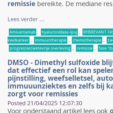
remissie
bereikte. De mediane resp
Lees verder ...
Amivantamab
,
hyaluronidase-lpuj
,
RYBREVANT FA
keelkanker
,
immuuntherapie
,
chemotherapie
,
zie
progressieziektevrije overleving
,
remissie
,
fase 1b
DMSO - Dimethyl sulfoxide blij
dat effectief een rol kan spele
pijnstilling, weefselletsel, auto
immuuunziektes en zelfs bij 
zorgt voor remissies
Posted 21/04/2025 12:07:30
Voor onderstaand artikel lees ook