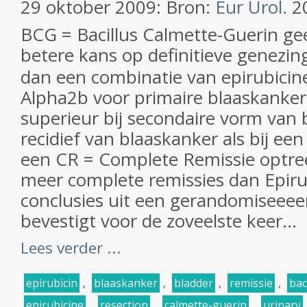
29 oktober 2009: Bron:
Eur Urol.
20
BCG = Bacillus Calmette-Guerin gee
betere kans op definitieve genezi
dan een combinatie van epirubicine
Alpha2b voor primaire blaaskanker
superieur bij secondaire vorm van 
recidief van blaaskanker als bij ee
een CR = Complete Remissie optre
meer complete remissies dan Epiru
conclusies uit een gerandomiseeee
bevestigt voor de zoveelste keer...
Lees verder ...
epirubicin
,
blaaskanker
,
bladder
,
remissie
,
bac
epirubicine
,
resection
,
calmette-guerin
,
urinary