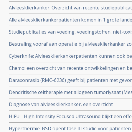
specialisten gerelateerd aan studies bij spijsverterin
Alvleesklierkanker: Overzicht van recente studiepublic
darmkanker, alvleesklierkanker, slokdarmkanker, leve
alvleesklierkanker in verschillende stadia
Alle alvleesklierkankerpatienten komen in 1 grote lande
Het Deltaplan alvleesklierkanker moet de grote sterfte 
Studiepublicaties van voeding, voedingstoffen, niet-tox
stoppen
behandelingen uit literatuurlijst van arts-bioloog drs. En
Bestraling vooraf aan operatie bij alvleesklierkanker zo
alvleesklierkanker copy 1
overlevingstijd en overall overleving geven, aldus nieu
Cyberknife: Alvleesklierkankerpatienten kunnen ook 
vooraf blijft controversieel, aldus onderzoekers.
cyberknife in Nederland
Chemo: een overzicht van recente ontwikkelingen en be
en radiotherapie - bestraling
Daraxonrasib (RMC-6236) geeft bij patienten met gev
alvleesklierkanker met KRAS G12X mutaties uitstekend
Dendritische celtherapie met allogeen tumorlysaat (Me
overleving
CD40-agonist (Mitazalimab) geeft uitstekende resultate
Diagnose van alvleesklierkanker, een overzicht
alvleesklierkanker aldus prof. dr. Casper van Eyck en n
HIFU - High Intensity Focused Ultrasound blijkt een eff
alvleesklierkanker. HIFU gebruikt gerichte hitte om kan
Hyperthermie: BSD opent fase III studie voor patienten 
vernietigen, en er is minimale schade aan het lichaam. c