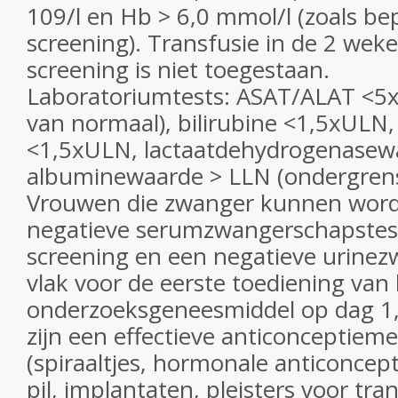
109/l en Hb > 6,0 mmol/l (zoals bep
screening). Transfusie in de 2 we
screening is niet toegestaan.
Laboratoriumtests: ASAT/ALAT <5
van normaal), bilirubine <1,5xULN,
<1,5xULN, lactaatdehydrogenasew
albuminewaarde > LLN (ondergren
Vrouwen die zwanger kunnen wor
negatieve serumzwangerschapstes
screening en een negatieve urine
vlak voor de eerste toediening van
onderzoeksgeneesmiddel op dag 1,
zijn een effectieve anticonceptiem
(spiraaltjes, hormonale anticoncept
pil, implantaten, pleisters voor tr