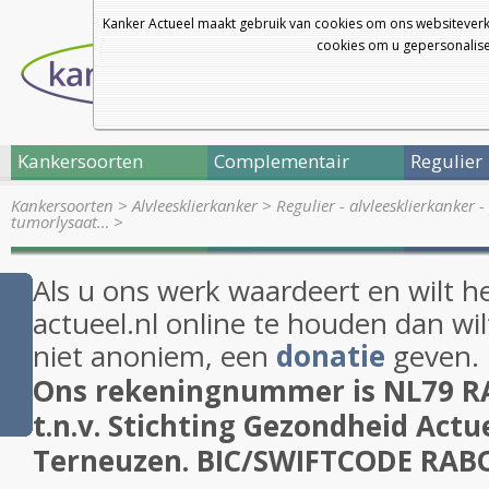
Kanker Actueel maakt gebruik van cookies om ons websiteverk
cookies om u gepersonalisee
Kankersoorten
Complementair
Regulier
Kankersoorten
>
Alvleesklierkanker
>
Regulier - alvleesklierkanker
tumorlysaat…
>
Als u ons werk waardeert en wilt h
actueel.nl online te houden dan wil
niet anoniem, een
donatie
geven.
Ons rekeningnummer is NL79 R
t.n.v. Stichting Gezondheid Actue
Terneuzen. BIC/SWIFTCODE RA