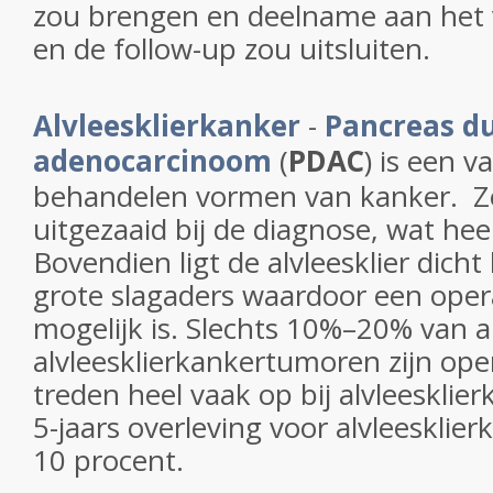
zou brengen en deelname aan het v
en de follow-up zou uitsluiten.
Alvleesklierkanker
-
Pancreas d
adenocarcinoom
(
PDAC
) is een v
behandelen vormen van kanker. Zek
uitgezaaid bij de diagnose, wat he
Bovendien ligt de alvleesklier dicht 
grote slagaders waardoor een operat
mogelijk is. Slechts 10%–20% van a
alvleesklierkankertumoren zijn ope
treden heel vaak op bij alvleeskli
5-jaars overleving voor alvleesklier
10 procent.