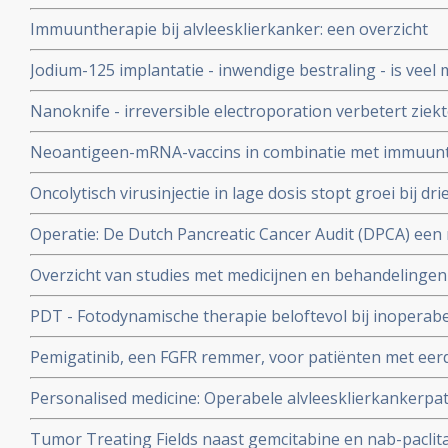
wordt uitgevoerd met chemo - cisplatin met gemcitabin
Immuuntherapie bij alvleesklierkanker: een overzicht
copy 1
Jodium-125 implantatie - inwendige bestraling - is veel
patiënt met operabele alvleesklierkanker en geeft dezel
Nanoknife - irreversible electroporation verbetert ziekt
overleving en veel betere kwaliteit van leven in vergeli
overleving bij inoperable alvleesklierkanker blijkt uit P
Neoantigeen-mRNA-vaccins in combinatie met immuunt
medicijnen en chemotherapie na operatie geeft spectacul
Oncolytisch virusinjectie in lage dosis stopt groei bij dr
bij operabele alvleesklierkanker met KRAS mutaties
uitgezaaide nog niet eerder behandelde alvleesklierkan
Operatie: De Dutch Pancreatic Cancer Audit (DPCA) een
bepaalt hoe en wanneer een operatie van alvleesklier
Overzicht van studies met medicijnen en behandeling
geeft uitstekende resultaten
mutaties aan te pakken. Vooral combinatiebehandelinge
PDT - Fotodynamische therapie beloftevol bij inoperabele
verschillende studies.
Pemigatinib, een FGFR remmer, voor patiënten met eer
galwegenkanker geeft bij patienten met een FGFR2-muta
Personalised medicine: Operabele alvleesklierkankerpa
met een objectieve respons van 35 procent.versus 0 pro
Her2-Neu hebben significant kortere overlevingstijd da
mutatie had copy 1
Tumor Treating Fields naast gemcitabine en nab-paclita
met normale Her2-Neu expressiewaarden.