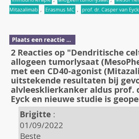
Mitazalimab
,
Erasmus MC
,
prof. dr. Casper van Eyck
Plaats een reactie ...
2 Reacties op "Dendritische ce
allogeen tumorlysaat (MesoPhe
met een CD40-agonist (Mitazal
uitstekende resultaten bij gev
alvleesklierkanker aldus prof. 
Eyck en nieuwe studie is geope
Brigitte
:
01/09/2022
Beste