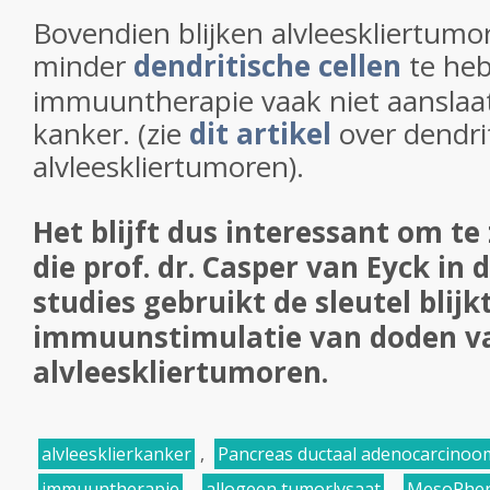
Bovendien blijken alvleeskliertumo
minder
dendritische cellen
te he
immuuntherapie vaak niet aanslaat
kanker. (zie
dit artikel
over dendrit
alvleeskliertumoren).
Het blijft dus interessant om te
die prof. dr. Casper van Eyck in 
studies gebruikt de sleutel blijk
immuunstimulatie van doden v
alvleeskliertumoren.
alvleesklierkanker
,
Pancreas ductaal adenocarcinoo
immuuntherapie
,
allogeen tumorlysaat
,
MesoPhe