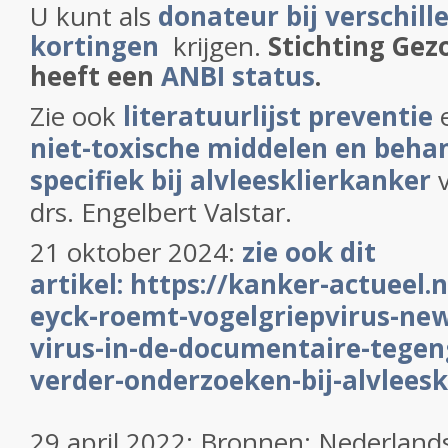
U kunt als
donateur bij verschill
kortingen
krijgen.
Stichting Gez
heeft een
ANBI status
.
Zie ook
literatuurlijst preventie
niet-toxische middelen en beha
specifiek bij alvleesklierkanker
v
drs. Engelbert Valstar.
21 oktober 2024:
zie ook dit
artikel: https://kanker-actueel.
eyck-roemt-vogelgriepvirus-new
virus-in-de-documentaire-tegeng
verder-onderzoeken-bij-alvlees
29 april 2022: Bronnen: Nederlands 