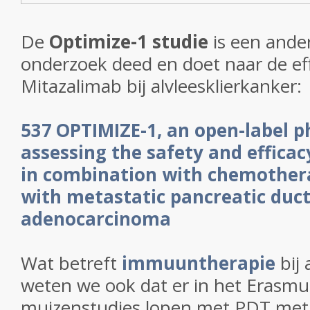
De
Optimize-1 studie
is een ander
onderzoek deed en doet naar de ef
Mitazalimab bij alvleesklierkanker:
537 OPTIMIZE-1, an open-label p
assessing the safety and effica
in combination with chemothera
with metastatic pancreatic duct
adenocarcinoma
Wat betreft
immuuntherapie
bij 
weten we ook dat er in het Erasm
muizenstudies lopen met PDT me