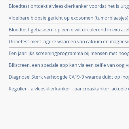
Bloedtest ontdekt alvleesklierkanker voordat het is uit
protease geactiveerde nanosensor
Vloeibare biopsie gericht op exosomen (tumorblaasjes)
de patienten met alvleesklierkanker stadium 1 en 2 in 
Bloedtest gebaseerd op een eiwit circulerend in extracel
19-9 van gezonde mensen
procent van beginnende alvleesklierkanker in vroeg sta
Urinetest meet lagere waarden van calcium en magne
eierstokkanker en 43 procent bij blaaskanker.
koper en zink bij alvleesklierkankerpatienten in verge
Een jaarlijks screeningprogramma bij mensen met hoog 
ontdekt relatief veel vroegtijdig (pre-) kwaadaardige t
Biliscreen, een speciale app kan via een selfie van oog v
en aan geelzucht gerelateerde leveraandoeningen ontd
Diagnose: Sterk verhoogde CA19-9 waarde duidt op inop
is diagnostisch beter dan kijkoperaties en voorkomt 
Regulier - alvleesklierkanker - pancreaskanker: actuele
dure operatieve ingrepen.
studies binnen de reguliere oncologie: een overzicht