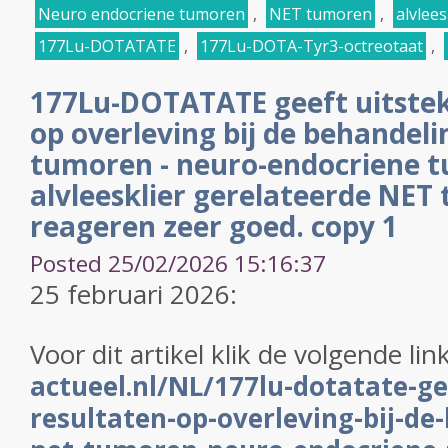
Neuro endocriene tumoren
,
NET tumoren
,
alvlees
177Lu-DOTATATE
,
177Lu-DOTA-Tyr3-octreotaat
,
177Lu-DOTATATE geeft uitste
op overleving bij de behandel
tumoren - neuro-endocriene t
alvleesklier gerelateerde NET
reageren zeer goed. copy 1
Posted 25/02/2026 15:16:37
25 februari 2026:
Voor dit artikel klik de volgende lin
actueel.nl/NL/177lu-dotatate-ge
resultaten-op-overleving-bij-de