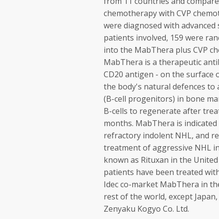
from 11 countries and compar
chemotherapy with CVP chemoth
were diagnosed with advanced st
patients involved, 159 were r
into the MabThera plus CVP c
MabThera is a therapeutic antib
CD20 antigen - on the surface o
the body's natural defences to a
(B-cell progenitors) in bone ma
B-cells to regenerate after tre
months. MabThera is indicated 
refractory indolent NHL, and r
treatment of aggressive NHL 
known as Rituxan in the United
patients have been treated wi
Idec co-market MabThera in th
rest of the world, except Japa
Zenyaku Kogyo Co. Ltd.