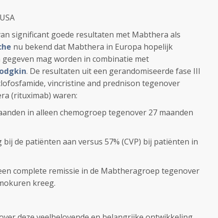
-USA
van significant goede resultaten met Mabthera als
che
nu bekend dat Mabthera in Europa hopelijk
ijn gegeven mag worden in combinatie met
odgkin
. De resultaten uit een gerandomiseerde fase III
clofosfamide, vincristine and prednison tegenover
ra (rituximab) waren:
 maanden in alleen chemogroep tegenover 27 maanden
,
bij de patiënten aan versus 57% (CVP) bij patiënten in
een complete remissie in de Mabtheragroep tegenover
emokuren kreeg.
t over deze veelbelovende en belangrijke ontwikkeling