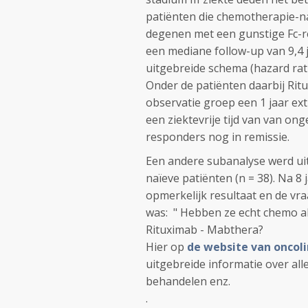
patiënten die chemotherapie-naï
degenen met een gunstige Fc-re
een mediane follow-up van 9,4 j
uitgebreide schema (hazard rati
Onder de patiënten daarbij Rit
observatie groep een 1 jaar extra
een ziektevrije tijd van van on
responders nog in remissie.
Een andere subanalyse werd ui
naïeve patiënten (n = 38). Na 8 
opmerkelijk resultaat en de vr
was: " Hebben ze echt chemo al
Rituximab - Mabthera?
Hier op
de website van onco
uitgebreide informatie over all
behandelen enz.
.