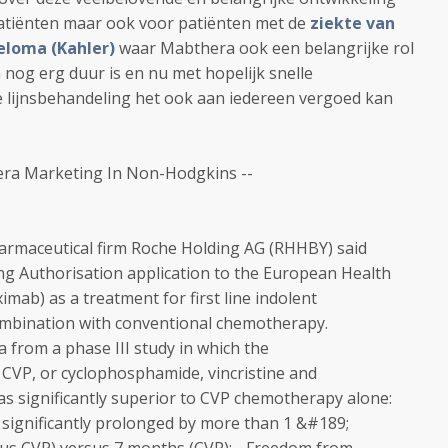
tiënten maar ook voor patiënten met de
ziekte van
eloma (Kahler)
waar Mabthera ook een belangrijke rol
 nog erg duur is en nu met hopelijk snelle
te lijnsbehandeling het ook aan iedereen vergoed kan
hera Marketing In Non-Hodgkins --
armaceutical firm Roche Holding AG (RHHBY) said
g Authorisation application to the European Health
mab) as a treatment for first line indolent
mbination with conventional chemotherapy.
a from a phase III study in which the
CVP, or cyclophosphamide, vincristine and
 significantly superior to CVP chemotherapy alone:
 significantly prolonged by more than 1 &#189;