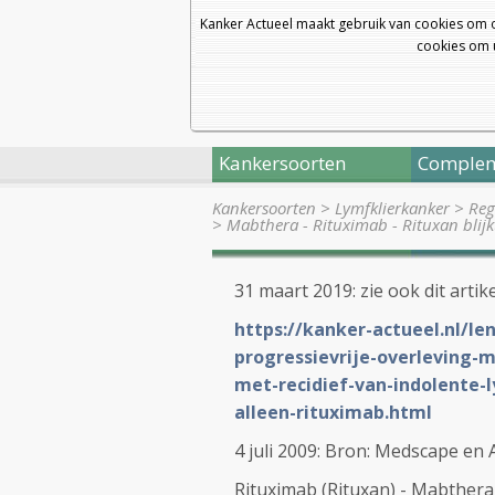
Kanker Actueel maakt gebruik van cookies om 
cookies om u
Kankersoorten
Complem
Kankersoorten
>
Lymfklierkanker
>
Reg
>
Mabthera - Rituximab - Rituxan blij
31 maart 2019: zie ook dit artike
https://kanker-actueel.nl/l
progressievrije-overleving-
met-recidief-van-indolente-
alleen-rituximab.html
4 juli 2009: Bron: Medscape en
Rituximab (Rituxan) - Mabthera