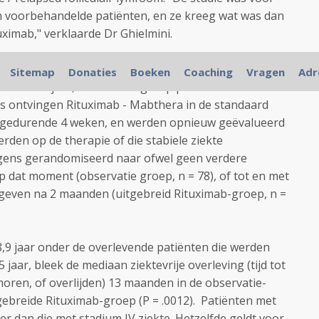
 voorbehandelde patiënten, en ze kreeg wat was dan
ximab," verklaarde Dr Ghielmini.
spronkeljke studie werden er 151 gerandomiseerd. De
Sitemap
Donaties
Boeken
Coaching
Vragen
Adr
ten was 57 jaar, 85% van de groep patienten had
ers ontvingen Rituximab - Mabthera in de standaard
 gedurende 4 weken, en werden opnieuw geëvalueerd
erden op de therapie of die stabiele ziekte
gens gerandomiseerd naar ofwel geen verdere
p dat moment (observatie groep, n = 78), of tot en met
egeven na 2 maanden (uitgebreid Rituximab-groep, n =
8,9 jaar onder de overlevende patiënten die werden
jaar, bleek de mediaan ziektevrije overleving (tijd tot
moren, of overlijden) 13 maanden in de observatie-
ebreide Rituximab-groep (P = .0012). Patiënten met
ter dan die met stadium IV ziekte. Hetzelfde geldt voor