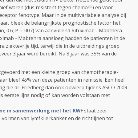
ef waren (dus resistent tegen chemo!!!!!) en voor
ceptor fenotype. Maar in de multivariabele analyse bij
aar, bleek de belangrijkste prognostische factor het
o, 0.6; P = .007) van aanvullend Rituximab - Mabthera.
uximab - Mabtehra aansloeg hadden de patienten in de
 ziektevrije tijd, terwijl die in de uitbreidings groep
geveer 3 jaar werd bereikt. Na 8 jaar was 35% van de
tgevoerd met een kleine groep van chemotherapie-
jaar bleef 45% van deze patiënten in remissie. Een heel
aag die dr. Friedberg dan ook opwierp tijdens ASCO 2009
s eerste lijns nodig of kan worden volstaan met
line in samenwerking met het KWF
staat zeer
e vormen van lymfklierkanker en de richtlijnen tot