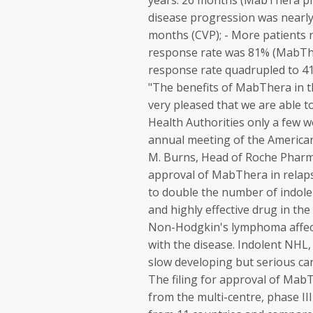
years: 26 months (MabThera pl
disease progression was nearl
months (CVP); - More patients 
response rate was 81% (MabThe
response rate quadrupled to 4
"The benefits of MabThera in t
very pleased that we are able 
Health Authorities only a few w
annual meeting of the American
M. Burns, Head of Roche Pharma
approval of MabThera in relapse
to double the number of indole
and highly effective drug in the 
Non-Hodgkin's lymphoma affects
with the disease. Indolent NHL,
slow developing but serious can
The filing for approval of MabT
from the multi-centre, phase II