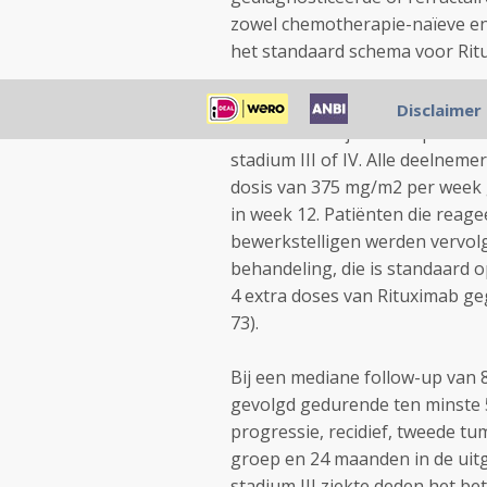
zowel chemotherapie-naïeve en
het standaard schema voor Ritu
Van de 202 patiënten in de oor
Disclaimer
mediane leeftijd van de patiën
stadium III of IV. Alle deelnem
dosis van 375 mg/m2 per week
in week 12. Patiënten die reage
bewerkstelligen werden vervol
behandeling, die is standaard o
4 extra doses van Rituximab g
73).
Bij een mediane follow-up van 
gevolgd gedurende ten minste 5 
progressie, recidief, tweede tu
groep en 24 maanden in de uitg
stadium III ziekte deden het be