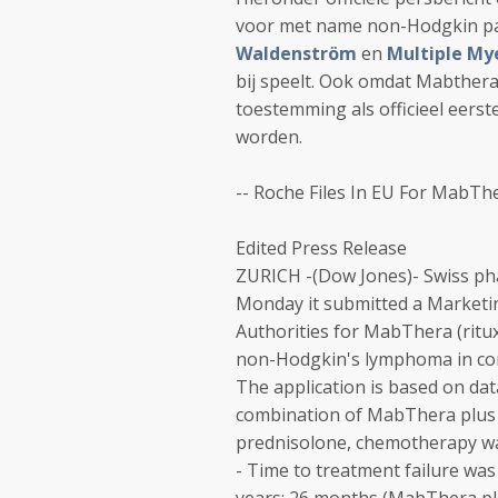
voor met name non-Hodgkin pa
Waldenström
en
Multiple My
bij speelt. Ook omdat Mabthera
toestemming als officieel eers
worden.
-- Roche Files In EU For MabT
Edited Press Release
ZURICH -(Dow Jones)- Swiss ph
Monday it submitted a Marketin
Authorities for MabThera (rituxi
non-Hodgkin's lymphoma in co
The application is based on dat
combination of MabThera plus 
prednisolone, chemotherapy was
- Time to treatment failure was