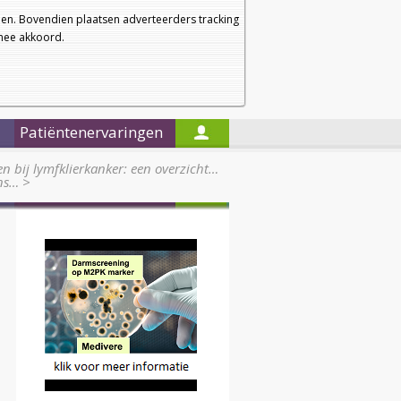
a
a
Startpagina
Nieuwsbrief
a
en. Bovendien plaatsen adverteerders tracking
rmee akkoord.
Alleen in de titels zoeken
Patiëntenervaringen
n bij lymfklierkanker: een overzicht…
ans…
>