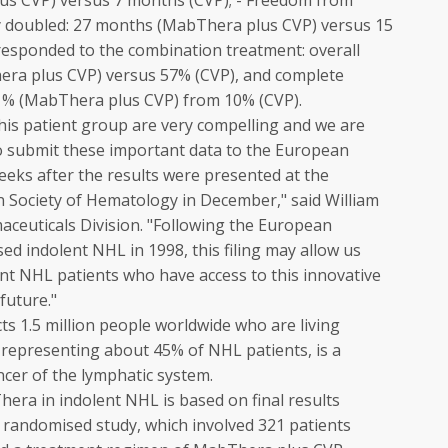
us CVP) versus 7 months (CVP); - Freedom from
y doubled: 27 months (MabThera plus CVP) versus 15
responded to the combination treatment: overall
ra plus CVP) versus 57% (CVP), and complete
1% (MabThera plus CVP) from 10% (CVP).
his patient group are very compelling and we are
to submit these important data to the European
eeks after the results were presented at the
 Society of Hematology in December," said William
ceuticals Division. "Following the European
d indolent NHL in 1998, this filing may allow us
nt NHL patients who have access to this innovative
future."
 1.5 million people worldwide who are living
 representing about 45% of NHL patients, is a
cer of the lymphatic system.
hera in indolent NHL is based on final results
I randomised study, which involved 321 patients