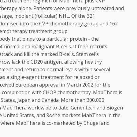
ed a treatment regimen of MabThera plus CVP
erapy alone. Patients were previously untreated and
age, indolent (follicular) NHL. Of the 321
andomised into the CVP chemotherapy group and 162
hemotherapy treatment group.
ody that binds to a particular protein - the
f normal and malignant B-cells. It then recruits
ttack and kill the marked B-cells. Stem cells
rrow lack the CD20 antigen, allowing healthy
atment and return to normal levels within several
as a single-agent treatment for relapsed or
eceived European approval in March 2002 for the
in combination with CHOP chemotherapy. MabThera is
 States, Japan and Canada. More than 300,000
th MabThera worldwide to date. Genentech and Biogen
e United States, and Roche markets MabThera in the
n, where MabThera is co-marketed by Chugai and