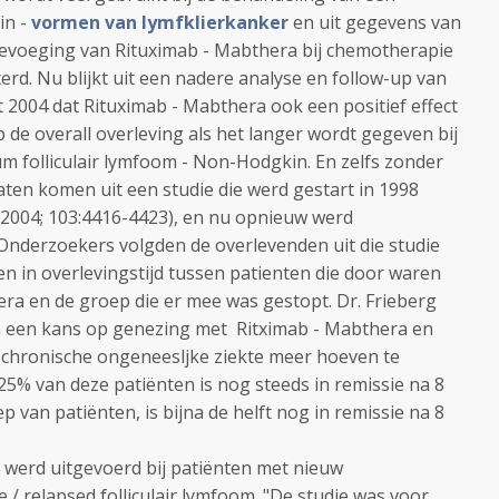
in -
vormen van lymfklierkanker
en uit gegevens van
 toevoeging van Rituximab - Mabthera bij chemotherapie
terd. Nu blijkt uit een nadere analyse en follow-up van
 2004 dat Rituximab - Mabthera ook een positief effect
op de overall overleving als het langer wordt gegeven bij
m folliculair lymfoom - Non-Hodgkin. En zelfs zonder
aten komen uit een studie die werd gestart in 1998
 2004; 103:4416-4423), en nu opnieuw werd
nderzoekers volgden de overlevenden uit die studie
en in overlevingstijd tussen patienten die door waren
a en de groep die er mee was gestopt. Dr. Frieberg
n een kans op genezing met Ritximab - Mabthera en
chronische ongeneesljke ziekte meer hoeven te
n 25% van deze patiënten is nog steeds in remissie na 8
ep van patiënten, is bijna de helft nog in remissie na 8
 werd uitgevoerd bij patiënten met nieuw
e / relapsed folliculair lymfoom. "De studie was voor