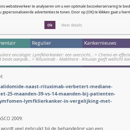
ons websiteverkeer te analyseren om u een optimale bezoekerservaring te bied
 gepersonaliseerde advertenties te tonen. Door op [OK] te klikken gaat u hie
Ok
Meer details
entair
Regulier
Kankernieuws
uliere oncologie: Lymfklierkanker: een overzicht…
>
Chemo en effecte
kt beste aanpak…
>
Rituximab - Mabthera - Rituxan geeft wellicht k
l:
enalidomide-naast-rituximab-verbetert-mediane-
met-25-maanden-39-vs-14-maanden-bij-patienten-
lymfomen-lymfklierkanker-in-vergelijking-met-
 ASCO 2009:
 wordt veel gebruikt bij de behandeling van een