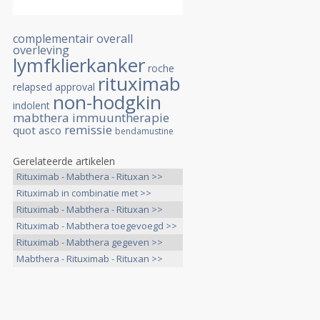
complementair
overall
overleving
lymfklierkanker
roche
rituximab
relapsed
approval
non-hodgkin
indolent
mabthera
immuuntherapie
remissie
quot
asco
bendamustine
Gerelateerde artikelen
Rituximab - Mabthera - Rituxan >>
Rituximab in combinatie met >>
Rituximab - Mabthera - Rituxan >>
Rituximab - Mabthera toegevoegd >>
Rituximab - Mabthera gegeven >>
Mabthera - Rituximab - Rituxan >>