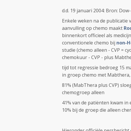
d.d. 19 januari 2004: Bron: Dow
Enkele weken na de publicatie 
aanvulling op chemo maakt
Ro
binnenkort officieel als medic
conventionele chemo bij
non-H
studie (chemo alleen - CVP = cy
chemokuur - CVP - plus Mabthe
tijd tot regressie bedroeg 15
in groep chemo met Mabthera
81% (MabThera plus CVP) sloeg 
chemogroep alleen
41% van de patiënten kwam in 
10% bij de groep die alleen ch
Hieronder officiële persberich