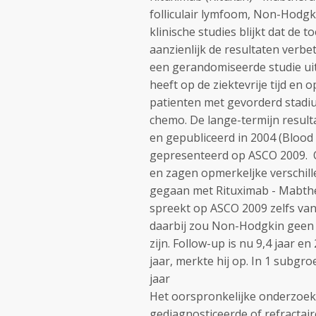
folliculair lymfoom, Non-Hodgk
klinische studies blijkt dat de
aanzienlijk de resultaten verbe
een gerandomiseerde studie uit
heeft op de ziektevrije tijd en 
patienten met gevorderd stadiu
chemo. De lange-termijn result
en gepubliceerd in 2004 (Blood
gepresenteerd op ASCO 2009. O
en zagen opmerkeljke verschill
gegaan met Rituximab - Mabther
spreekt op ASCO 2009 zelfs va
daarbij zou Non-Hodgkin geen 
zijn. Follow-up is nu 9,4 jaar e
jaar, merkte hij op. In 1 subgro
jaar
Het oorspronkelijke onderzoek
gediagnosticeerde of refractair