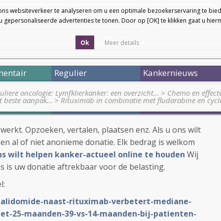
ons websiteverkeer te analyseren om u een optimale bezoekerservaring te bied
 gepersonaliseerde advertenties te tonen. Door op [OK] te klikken gaat u hie
Ok
Meer details
entair
Regulier
Kankernieuws
uliere oncologie: Lymfklierkanker: een overzicht…
>
Chemo en effecte
kt beste aanpak…
>
Rituximab in combinatie met fludarabine en cyc
ewerkt. Opzoeken, vertalen, plaatsen enz. Als u ons wilt
en al of niet anonieme donatie. Elk bedrag is welkom
 ons wilt helpen kanker-actueel online te houden
Wij
s is uw donatie aftrekbaar voor de belasting.
l:
enalidomide-naast-rituximab-verbetert-mediane-
met-25-maanden-39-vs-14-maanden-bij-patienten-