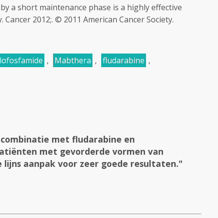
by a short maintenance phase is a highly effective
y. Cancer 2012;. © 2011 American Cancer Society.
clofosfamide
,
Mabthera
,
fludarabine
,
 combinatie met fludarabine en
 patiënten met gevorderde vormen van
e lijns aanpak voor zeer goede resultaten."