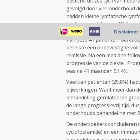
bestond uit zes cycli van fludar
gevolgd door vier onderhoud d
hadden kleine lymfatische lym
lymfomen - ziekte van Waldens
Disclaimer
Van deze 41 patiënten, bereikt
bereikte een onbevestigde volle
remissie. Na een mediane foll
progressie van de ziekte. Progr
was na 41 maanden 97,4%.
Veertien patiënten (29,8%) ha
bijwerkingen. Want meer dan de
behandeling gerelateerde graa
de lange progressievrij tijd, du
onderhouds behandeling met R
De onderzoekers concluderen d
cyclofosfamide) en een immuun
behandeling is voor patiënten m