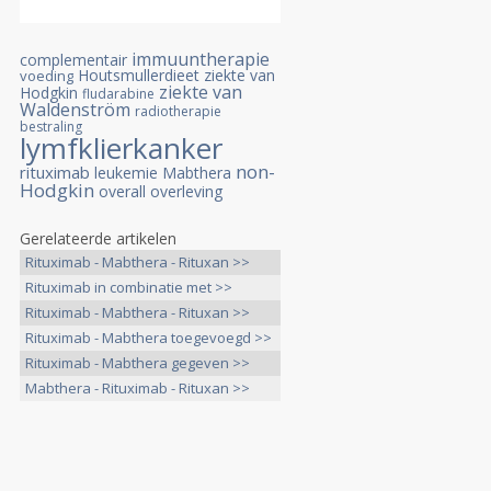
immuuntherapie
complementair
Houtsmullerdieet
ziekte van
voeding
ziekte van
Hodgkin
fludarabine
Waldenström
radiotherapie
bestraling
lymfklierkanker
non-
rituximab
leukemie
Mabthera
Hodgkin
overall overleving
Gerelateerde artikelen
Rituximab - Mabthera - Rituxan >>
Rituximab in combinatie met >>
Rituximab - Mabthera - Rituxan >>
Rituximab - Mabthera toegevoegd >>
Rituximab - Mabthera gegeven >>
Mabthera - Rituximab - Rituxan >>