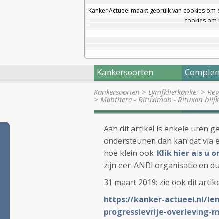
Kanker Actueel maakt gebruik van cookies om 
cookies om u
Kankersoorten
Complem
Kankersoorten
>
Lymfklierkanker
>
Reg
>
Mabthera - Rituximab - Rituxan blij
Aan dit artikel is enkele uren g
ondersteunen dan kan dat via e
hoe klein ook.
Klik hier als u
zijn een ANBI organisatie en du
31 maart 2019: zie ook dit artike
https://kanker-actueel.nl/l
progressievrije-overleving-