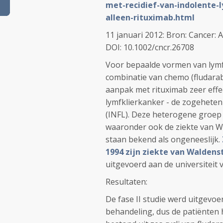
met-recidief-van-indolente-
alleen-rituximab.html
11 januari 2012: Bron: Cancer: A
DOI: 10.1002/cncr.26708
Voor bepaalde vormen van lymfk
combinatie van chemo (fludara
aanpak met rituximab zeer effec
lymfklierkanker - de zogeheten
(INFL). Deze heterogene groep 
waaronder ook de ziekte van W
staan bekend als ongeneeslijk.
1994 zijn ziekte van Walden
uitgevoerd aan de universiteit 
Resultaten:
De fase II studie werd uitgevoer
behandeling, dus de patiënten