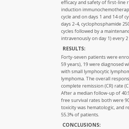
efficacy and safety of first-lin
induction immunochemotherap
cycle and on days 1 and 14 of c
days 2-4, cyclophosphamide 2
cycles followed by a maintenan
intravenously on day 1) every 
RESULTS:
Forty-seven patients were enro
59 years), 19 were diagnosed 
with small lymphocytic lympho
lymphoma. The overall respons
complete remission (CR) rate (
After a median follow-up of 40.
free survival rates both were 9
toxicity was hematologic, and 
55.3% of patients.
CONCLUSIONS: