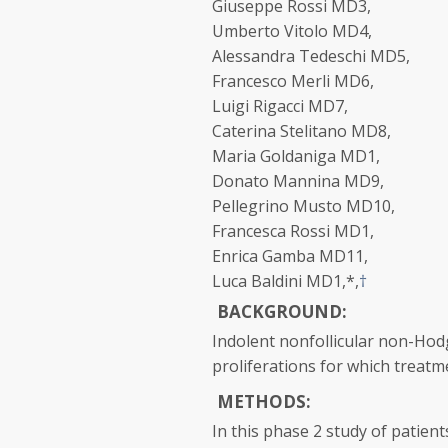
Giuseppe Rossi MD
3
,
Umberto Vitolo MD
4
,
Alessandra Tedeschi MD
5
,
Francesco Merli MD
6
,
Luigi Rigacci MD
7
,
Caterina Stelitano MD
8
,
Maria Goldaniga MD
1
,
Donato Mannina MD
9
,
Pellegrino Musto MD
10
,
Francesca Rossi MD
1
,
Enrica Gamba MD
11
,
Luca Baldini MD
1,*,
†
BACKGROUND:
Indolent nonfollicular non-Hod
proliferations for which treatm
METHODS:
In this phase 2 study of patien