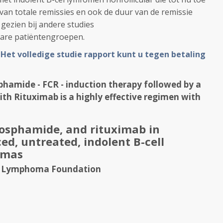
l van totale remissies en ook de duur van de remissie
gezien bij andere studies
bare patiëntengroepen.
.
Het volledige studie rapport kunt u tegen betaling
phamide - FCR - induction therapy followed by a
th Rituximab is a highly effective regimen with
hosphamide, and rituximab in
ed, untreated, indolent B-cell
omas
ian Lymphoma Foundation