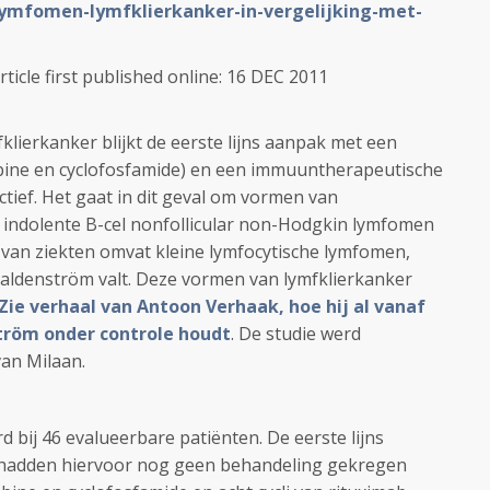
lymfomen-lymfklierkanker-in-vergelijking-met-
rticle first published online: 16 DEC 2011
lierkanker blijkt de eerste lijns aanpak met een
bine en cyclofosfamide) en een immuuntherapeutische
tief. Het gaat in dit geval om vormen van
 indolente B-cel nonfollicular non-Hodgkin lymfomen
van ziekten omvat kleine lymfocytische lymfomen,
aldenström valt. Deze vormen van lymfklierkanker
Zie verhaal van Antoon Verhaak, hoe hij al vanaf
ström onder controle houdt
. De studie werd
van Milaan.
d bij 46 evalueerbare patiënten. De eerste lijns
 hadden hiervoor nog geen behandeling gekregen