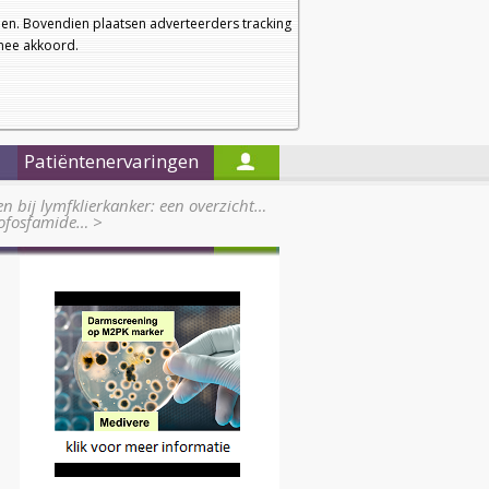
a
a
Startpagina
Nieuwsbrief
a
en. Bovendien plaatsen adverteerders tracking
rmee akkoord.
Alleen in de titels zoeken
Patiëntenervaringen
n bij lymfklierkanker: een overzicht…
lofosfamide…
>