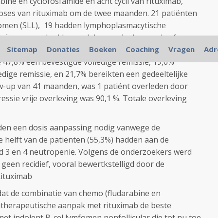
abine en cyclofosfamide en acht cycli van rituximab,
oses van rituximab om de twee maanden. 21 patiënten
fomen (SLL), 19 hadden lymphoplasmacytische
tröm, en zes hadden nodale marginale zone lymfoom.
Sitemap
Donaties
Boeken
Coaching
Vragen
Adr
e 47,8% een bevestigde volledige remissie, 19,6%
dige remissie, en 21,7% bereikten een gedeeltelijke
ow-up van 41 maanden, was 1 patiënt overleden door
essie vrije overleving was 90,1 %. Totale overleving
dden een dosis aanpassing nodig vanwege de
 helft van de patiënten (55,3%) hadden aan de
d 3 en 4 neutropenie. Volgens de onderzoekers werd
s geen recidief, vooral bewertkstelligd door de
ituximab
at de combinatie van chemo (fludarabine en
therapeutische aanpak met rituximab de beste
et indolent B-cel lymfomen nonfollicular die tot nu toe