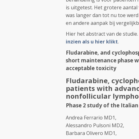
is uitgetest. Het grotere aanta
was langer dan tot nu toe werd 
en andere aanpak bij vergelijk
Hier het abstract van de studie
inzien als u hier klikt
.
Fludarabine, and cyclophos
short maintenance phase wi
acceptable toxicity
Fludarabine, cyclop
patients with advanc
nonfollicular lymph
Phase 2 study of the Ital
Andrea Ferrario MD
1
,
Alessandro Pulsoni MD
2
,
Barbara Olivero MD
1
,