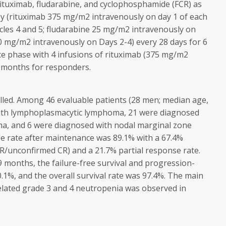
e rituximab, fludarabine, and cyclophosphamide (FCR) as
y (rituximab 375 mg/m
2
intravenously on day 1 of each
ycles 4 and 5; fludarabine 25 mg/m
2
intravenously on
50 mg/m
2
intravenously on Days 2-4) every 28 days for 6
ce phase with 4 infusions of rituximab (375 mg/m
2
2 months for responders.
lled. Among 46 evaluable patients (28 men; median age,
with lymphoplasmacytic lymphoma, 21 were diagnosed
ma, and 6 were diagnosed with nodal marginal zone
e rate after maintenance was 89.1% with a 67.4%
CR/unconfirmed CR) and a 21.7% partial response rate.
9 months, the failure-free survival and progression-
0.1%, and the overall survival rate was 97.4%. The main
related grade 3 and 4 neutropenia was observed in