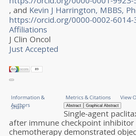
https://orcid.org/0000-0001-9923
, and
Kevin J
Harrington
,
MBBS, P
https://orcid.org/0000-0002-6014
Affiliations
J Clin Oncol
Just Accepted
Information &
Metrics & Citations
View O
Authors
Abstract
Graphical Abstract
Share
Single-agent paclit
after immune checkpoint inhibitor 
chemotherapy demonstrated object