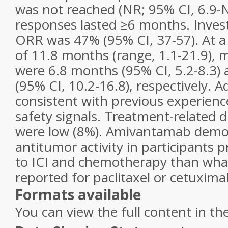
was not reached (NR; 95% CI, 6.9-
responses lasted ≥6 months. Inves
ORR was 47% (95% CI, 37-57). At a
of 11.8 months (range, 1.1-21.9),
were 6.8 months (95% CI, 5.2-8.3)
(95% CI, 10.2-16.8), respectively. 
consistent with previous experien
safety signals. Treatment-related 
were low (8%). Amivantamab demo
antitumor activity in participants 
to ICI and chemotherapy than wha
reported for paclitaxel or cetuxima
Formats available
You can view the full content in th