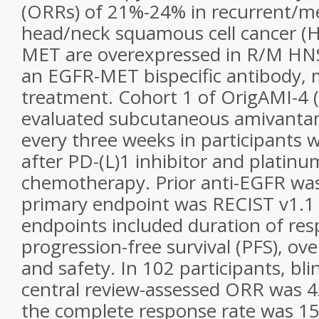
(ORRs) of 21%-24% in recurrent/me
head/neck squamous cell cancer (
MET are overexpressed in R/M H
an EGFR-MET bispecific antibody, m
treatment. Cohort 1 of OrigAMI-4 (
evaluated subcutaneous amivanta
every three weeks in participants
after PD-(L)1 inhibitor and platin
chemotherapy. Prior anti-EGFR was
primary endpoint was RECIST v1.1
endpoints included duration of res
progression-free survival (PFS), over
and safety. In 102 participants, b
central review-assessed ORR was 4
the complete response rate was 