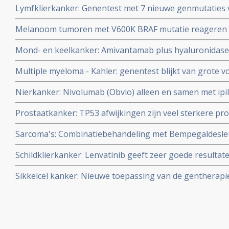
Lymfklierkanker: Genentest met 7 nieuwe genmutaties
met Rituximab aanvullend op CHOP kuren zal slagen of 
Melanoom tumoren met V600K BRAF mutatie reageren 
folluculaire lymfoma
behandelingen dan met V600E mutaties, maar V600K BRA
Mond- en keelkanker: Amivantamab plus hyaluronidas
immuuntherapie met anti-PD medicijnen
geeft uitstekende resultaten bij patiënten met gevord
Multiple myeloma - Kahler: genentest blijkt van grote 
eerder behandeld zijn met immuuntherapie en chemoth
verloop van de ziekte, ook bij patienten met nieuwe di
Nierkanker: Nivolumab (Obvio) alleen en samen met ipi
uitstekende resultaten bij gevorderde niercelkanker ook
Prostaatkanker: TP53 afwijkingen zijn veel sterkere p
copy 1 copy 1
en enzalutamide dan Androgeen receptoren expressie (
Sarcoma's: Combinatiebehandeling met Bempegaldesleu
uitgezaaide prostaatkanker copy 1
patienten met Sarcomas die zwaar voorbehandeld ware
Schildklierkanker: Lenvatinib geeft zeer goede resultat
resultaten
gevorderde, uitgezaaide schildklierkanker waarbij media
Sikkelcel kanker: Nieuwe toepassing van de gentherapi
naar 18,5 maanden binnen studie van 2 jaar.
volwassen patienten van erfelijke bloedziektes thalasse