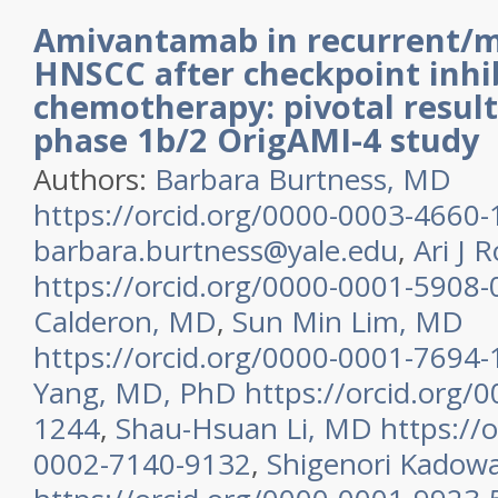
Amivantamab in recurrent/m
HNSCC after checkpoint inhi
chemotherapy: pivotal resul
phase 1b/2 OrigAMI-4 study
Authors
:
Barbara
Burtness
,
MD
https://orcid.org/0000-0003-4660
barbara.burtness@yale.edu
,
Ari J
R
https://orcid.org/0000-0001-5908
Calderon
,
MD
,
Sun Min
Lim
,
MD
https://orcid.org/0000-0001-7694
Yang
,
MD, PhD
https://orcid.org/
1244
,
Shau-Hsuan
Li
,
MD
https://
0002-7140-9132
,
Shigenori
Kadowa