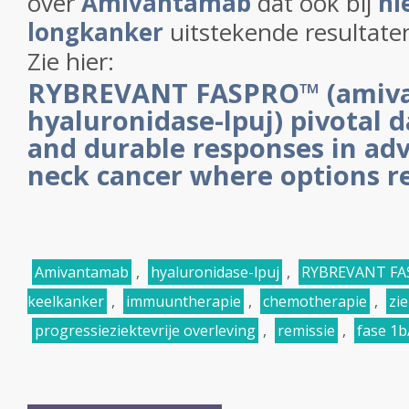
over
Amivantamab
dat ook bij
ni
longkanker
uitstekende resultaten
Zie hier:
RYBREVANT
FASPRO
™ (amiv
hyaluronidase-lpuj) pivotal 
and durable responses in ad
neck cancer where options r
Amivantamab
,
hyaluronidase-lpuj
,
RYBREVANT FA
keelkanker
,
immuuntherapie
,
chemotherapie
,
zie
progressieziektevrije overleving
,
remissie
,
fase 1b