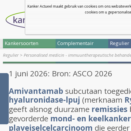
Kanker Actueel maakt gebruik van cookies om ons websiteverk
cookies om u gepersonalisee
Kankersoorten
Complementair
Regulier
Regulier
>
Personalised medicin - immuuntherapeutische behand
1 juni 2026: Bron: ASCO 2026
Amivantamab
subcutaan toegedi
hyaluronidase-lpuj
(merknaam
R
geeft alsnog duurzame
remissies
gevorderde
mond- en keelkanker
plaveiselcelcarcinoom
die eerder