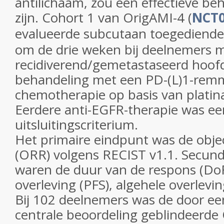
antilichaam, zou een effectieve b
zijn. Cohort 1 van OrigAMI-4 (
NCT0
evalueerde subcutaan toegediend
om de drie weken bij deelnemers 
recidiverend/gemetastaseerd hoof
behandeling met een PD-(L)1-rem
chemotherapie op basis van platin
Eerdere anti-EGFR-therapie was ee
uitsluitingscriterium.
Het primaire eindpunt was de obje
(ORR) volgens RECIST v1.1. Secun
waren de duur van de respons (DoR)
overleving (PFS), algehele overlevin
Bij 102 deelnemers was de door ee
centrale beoordeling geblindeerde