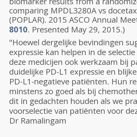
biomarker results from a randomiz
comparing MPDL3280A vs docetaxe
(POPLAR). 2015 ASCO Annual Mee
8010
. Presented May 29, 2015.)
"Hoewel dergelijke bevindingen su
expressie kan helpen in de selectie
deze medicijen ook werkzaam bij p
duidelijke
PD-L1 expressie en blijke
PD-L1-negatieve patiënten.
Hun res
minstens zo goed als bij chemoth
dit in gedachten houden als we pr
voorselectie van patiënten voor de
Dr Ramalingam