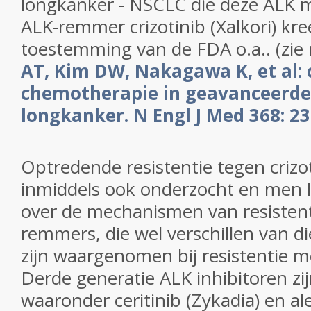
longkanker - NSCLC die deze ALK 
ALK-remmer crizotinib (Xalkori) kree
toestemming van de FDA o.a.. (zie 
AT, Kim DW, Nakagawa K, et al: c
chemotherapie in geavanceerde
longkanker.
N Engl J Med 368: 23
Optredende resistentie tegen crizo
inmiddels ook onderzocht en men 
over de mechanismen van resisten
remmers, die wel verschillen van 
zijn waargenomen bij resistentie
Derde generatie ALK inhibitoren zij
waaronder ceritinib (Zykadia) en al