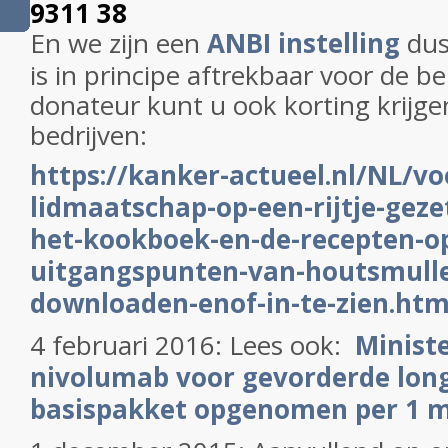
9311 38
En we zijn een
ANBI instelling
dus
is in principe aftrekbaar voor de be
donateur kunt u ook korting krijgen
bedrijven:
https://kanker-actueel.nl/NL/vo
lidmaatschap-op-een-rijtje-gezet
het-kookboek-en-de-recepten-op
uitgangspunten-van-houtsmulle
downloaden-enof-in-te-zien.htm
4 februari 2016: Lees ook:
Ministe
nivolumab voor gevorderde long
basispakket opgenomen per 1 m