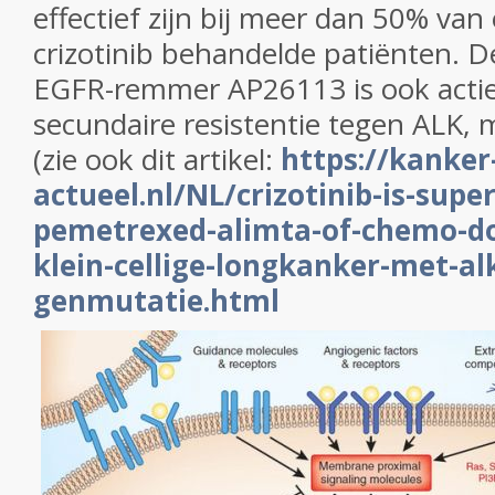
effectief zijn bij meer dan 50% van
crizotinib behandelde patiënten.
D
EGFR-remmer AP26113 is ook actief
secundaire resistentie tegen ALK, m
(zie ook dit artikel:
https://kanker
actueel.nl/NL/crizotinib-is-supe
pemetrexed-alimta-of-chemo-doc
klein-cellige-longkanker-met-alk
genmutatie.html