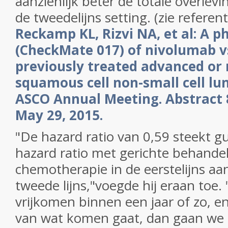
aanzienlijk beter de totale overlevi
de tweedelijns setting. (zie referen
Reckamp KL, Rizvi NA, et al: A ph
(CheckMate 017) of nivolumab v
previously treated advanced or
squamous cell non-small cell lu
ASCO Annual Meeting. Abstract 
May 29, 2015.
"De hazard ratio van 0,59 steekt gu
hazard ratio met gerichte behande
chemotherapie in de eerstelijns a
tweede lijns,"voegde hij eraan toe.
vrijkomen binnen een jaar of zo, en 
van wat komen gaat, dan gaan we 