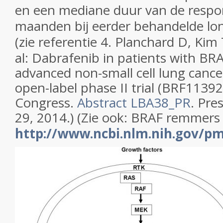
en een mediane duur van de respo
maanden bij eerder behandelde lo
(zie referentie
4. Planchard D, Kim 
al: Dabrafenib in patients with B
advanced non-small cell lung cancer
open-label phase II trial (BRF113
Congress.
Abstract LBA38_PR
. Pr
29, 2014.
) (Zie ook: BRAF remmers 
http://www.ncbi.nlm.nih.gov/pm