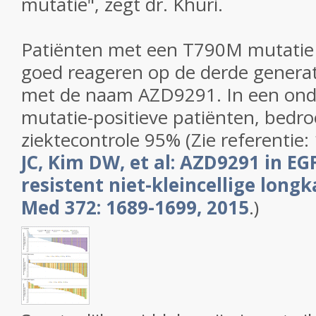
mutatie", zegt dr. Khuri.
Patiënten met een T790M mutatie zu
goed reageren op de derde gener
met de naam AZD9291.
In een on
mutatie-positieve patiënten, bedr
ziektecontrole 95% (Zie referentie:
JC, Kim DW, et al: AZD9291 in E
resistent niet-kleincellige long
Med 372: 1689-1699, 2015
.)