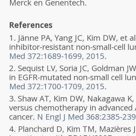
Merck en Genentech.
References
1. Jänne PA, Yang JC, Kim DW, et 
inhibitor-resistant non-small-cell l
Med 372:1689-1699, 2015
.
2. Sequist LV, Soria JC, Goldman JW,
in EGFR-mutated non-small cell lu
Med 372:1700-1709, 2015
.
3. Shaw AT, Kim DW, Nakagawa K, et
versus chemotherapy in advanced A
cancer.
N Engl J Med 368:2385-239
4. Planchard D, Kim TM, Mazières J,