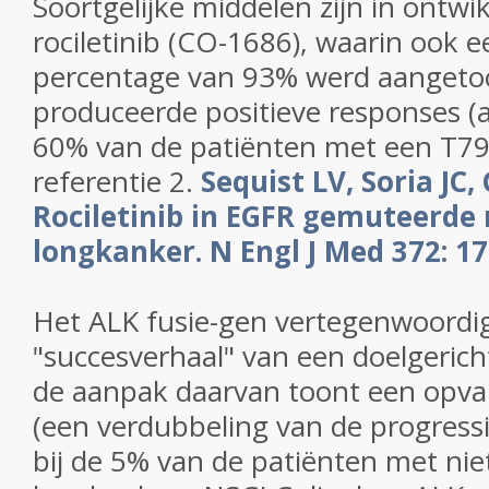
Soortgelijke middelen zijn in ontw
rociletinib (CO-1686), waarin ook e
percentage van 93% werd aangeto
produceerde positieve responses (aa
60%
van de patiënten met een T79
referentie
2.
Sequist LV, Soria JC,
Rociletinib in EGFR gemuteerde n
longkanker.
N Engl J Med 372: 1
Het ALK fusie-gen vertegenwoordi
"succesverhaal" van een doelgeric
de aanpak daarvan toont een opvall
(een verdubbeling van de progressie
bij de 5% van de patiënten met niet