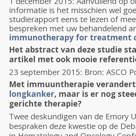
1 december 2015: Aanvullend op 
informatie is het misschien wel go
studierapport eens te lezen of me
bespreken met uw behandelend ar
immunotherapy for treatment o
Het abstract van deze studie s
artikel met ook mooie referentie
23 september 2015: Bron: ASCO P
Met immuuntherapie verandert
longkanker
, maar is er nog ste
gerichte therapie?
Twee deskundigen van de Emory Un
bespraken deze kwestie op de
Deba
in Hematology and Oncology Conf