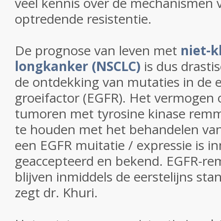
veel kennis over de mechanismen 
optredende resistentie
.
De prognose van leven met
niet-k
longkanker (NSCLC)
is dus drasti
de ontdekking van mutaties in de 
groeifactor (EGFR).
Het vermogen o
tumoren met tyrosine kinase remm
te houden met het behandelen va
een
EGFR muitatie / expressie
is i
geaccepteerd en bekend.
EGFR-rem
blijven inmiddels de eerstelijns st
zegt dr. Khuri.