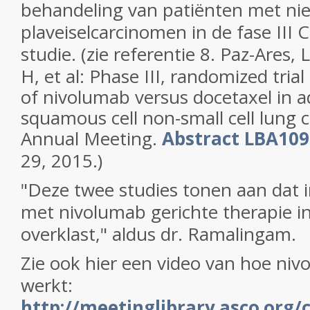
behandeling van patiënten met nie
plaveiselcarcinomen in de fase III
studie. (zie referentie
8.
Paz-Ares, 
H, et al: Phase III, randomized tri
of nivolumab versus docetaxel in 
squamous cell non-small cell lung
Annual Meeting.
Abstract LBA109
29, 2015.
)
"Deze twee studies tonen aan dat
met nivolumab gerichte therapie in
overklast," aldus dr. Ramalingam
.
Zie ook hier een video van hoe niv
werkt:
http://meetinglibrary.asco.org