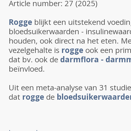
Article number:
27
(
2025
)
Rogge
blijkt een uitstekend voed
bloedsuikerwaarden - insulinewaard
houden, ook direct na het eten. M
vezelgehalte is
rogge
ook een prim
dat bv. ook de
darmflora - darmm
beïnvloed.
Uit een meta-analyse van 31 studies
dat
rogge
de
bloedsuikerwaarden