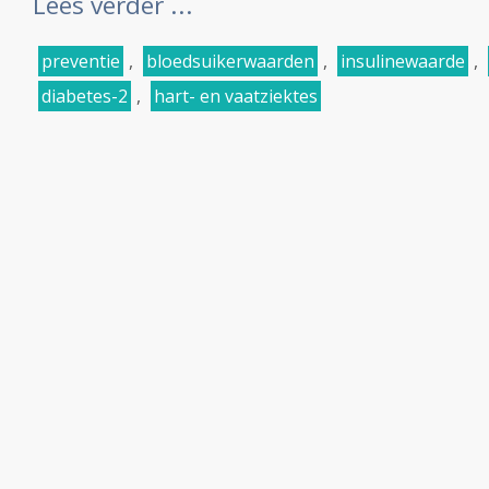
Lees verder ...
preventie
,
bloedsuikerwaarden
,
insulinewaarde
,
diabetes-2
,
hart- en vaatziektes