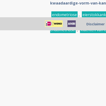
kwaadaardige-vorm-van-kank
endometriose
,
eierstokkank
voedingstoffen
,
preventie
,
Disclaimer
endometriose
,
klachten van 