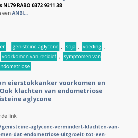
s NL79 RABO 0372 9311 38
jn een
ANBI...
er
,
genisteine aglycone
,
soja
,
voeding
,
voorkomen van recidief
,
symptomen van
endometriose
kan eierstokkanker voorkomen en
 Ook klachten van endometriose
steine aglycone
nde link:
L/genisteine-aglycone-vermindert-klachten-van-
men-dat-endometriose-uitgroeit-tot-een-