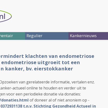
entair
Regulier
Kankernieuws
ermindert klachten van endometriose
endometriose uitgroeit tot een
 kanker, bv. eierstokkanker
. Opzoeken van gerelateerde informatie, vertalen enz.
anker-actueel online te houden en verder uit te
en voor een periodieke donatie via donaties:
L/donaties.html
of doneer al of niet anoniem op -
72931138 t.n.v. Stichting Gezondheid Actueel in