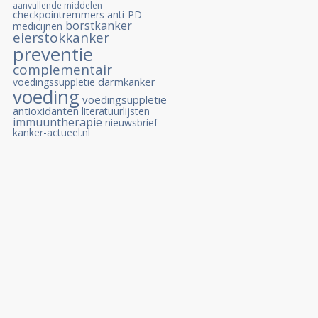
aanvullende middelen
checkpointremmers
anti-PD
borstkanker
medicijnen
eierstokkanker
preventie
complementair
darmkanker
voedingssuppletie
voeding
voedingsuppletie
antioxidanten
literatuurlijsten
immuuntherapie
nieuwsbrief
kanker-actueel.nl