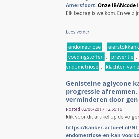
Amersfoort.
Onze IBANcode i
Elk bedrag is welkom. En we zi
Lees verder ...
endometriose
,
eierstokkank
voedingstoffen
,
preventie
,
endometriose
,
klachten van 
Genisteine aglycone 
progressie afremmen.
verminderen door geni
Posted 02/06/2017 12:55:16
klik voor dit artikel op de volge
https://kanker-actueel.nl/N
endometriose-en-kan-voorko