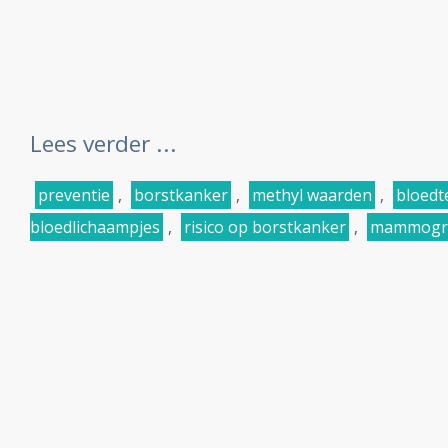
Lees verder ...
preventie
,
borstkanker
,
methyl waarden
,
bloedt
bloedlichaampjes
,
risico op borstkanker
,
mammogra