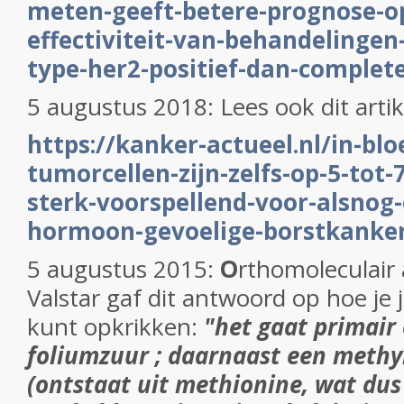
meten-geeft-betere-prognose-op
effectiviteit-van-behandelingen
type-her2-positief-dan-complet
5 augustus 2018: Lees ook dit artik
https://kanker-actueel.nl/in-blo
tumorcellen-zijn-zelfs-op-5-tot-
sterk-voorspellend-voor-alsnog-
hormoon-gevoelige-borstkanke
5 augustus 2015:
O
rthomoleculair 
Valstar gaf dit antwoord op hoe je
kunt opkrikken:
"het gaat primair
foliumzuur ; daarnaast een methy
(ontstaat uit methionine, wat du