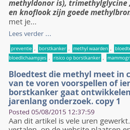
methyldonor is), trimethylglycine 
en knoflook zijn goede methylbro
met je...
Lees verder ...
preventie
,
borstkanker
,
methyl waarden
,
bloedt
bloedlichaampjes
,
risico op borstkanker
,
mammogra
Bloedtest die methyl meet in 
van te voren voorspellen of i
borstkanker gaat ontwikkelen. 
jarenlang onderzoek. copy 1
Posted 05/08/2015 12:37:59
Aan dit artikel is vele uren gewerk
vertalen, op de website plaatsen en