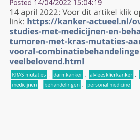
Posted 14/04/2022 15:04:19
14 april 2022: Voor dit artikel klik
link:
https://kanker-actueel.nl/o
studies-met-medicijnen-en-beh
tumoren-met-kras-mutaties-aa
vooral-combinatiebehandelingen
veelbelovend.html
KRAS mutaties
,
darmkanker
,
alvleesklierkanker
,
medicijnen
,
behandelingen
,
personal medicine