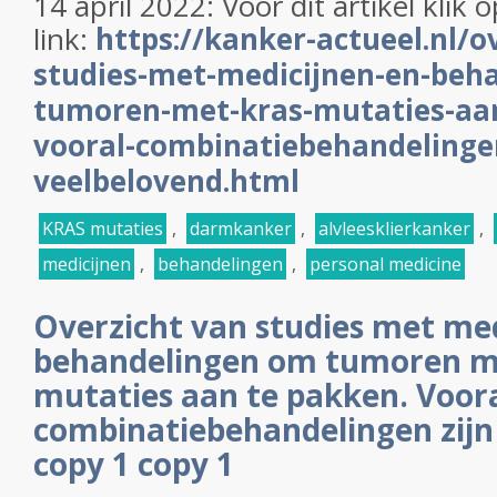
14 april 2022: Voor dit artikel klik
link:
https://kanker-actueel.nl/o
studies-met-medicijnen-en-beh
tumoren-met-kras-mutaties-aa
vooral-combinatiebehandelingen
veelbelovend.html
KRAS mutaties
,
darmkanker
,
alvleesklierkanker
,
medicijnen
,
behandelingen
,
personal medicine
Overzicht van studies met med
behandelingen om tumoren m
mutaties aan te pakken. Voor
combinatiebehandelingen zijn
copy 1 copy 1