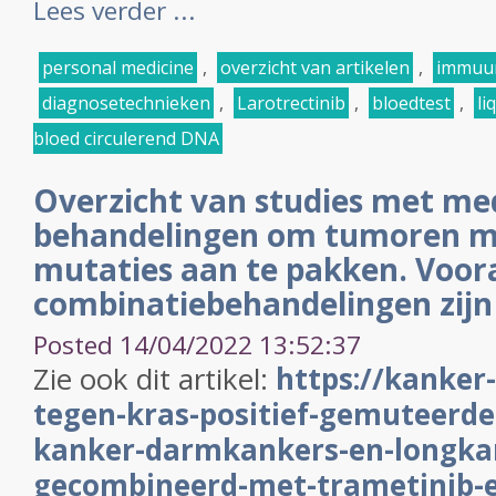
Lees verder ...
personal medicine
,
overzicht van artikelen
,
immuun
diagnosetechnieken
,
Larotrectinib
,
bloedtest
,
li
bloed circulerend DNA
Overzicht van studies met med
behandelingen om tumoren m
mutaties aan te pakken. Voor
combinatiebehandelingen zijn
Posted 14/04/2022 13:52:37
Zie ook dit artikel:
https://kanker-
tegen-kras-positief-gemuteerd
kanker-darmkankers-en-longka
gecombineerd-met-trametinib-e