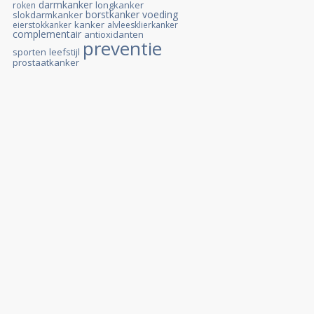
darmkanker
longkanker
roken
borstkanker
voeding
slokdarmkanker
kanker
eierstokkanker
alvleesklierkanker
complementair
antioxidanten
preventie
sporten
leefstijl
prostaatkanker