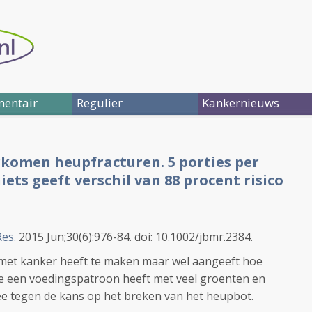
entair
Regulier
Kankernieuws
rkomen heupfracturen. 5 porties per
ets geeft verschil van 88 procent risico
es.
2015 Jun;30(6):976-84. doi: 10.1002/jbmr.2384.
ts met kanker heeft te maken maar wel aangeeft hoe
Wie een voedingspatroon heeft met veel groenten en
ee tegen de kans op het breken van het heupbot.