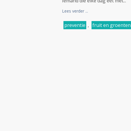
Iemand die elke dag eet met...
Lees verder ...
preventie
,
fruit en groenten