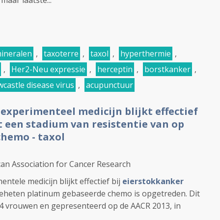
aar laatste...
ineralen
,
taxoterre
,
taxol
,
hyperthermie
,
,
Her2-Neu expressie
,
herceptin
,
borstkanker
,
castle disease virus
,
acupunctuur
xperimenteel medicijn blijkt effectief
 een stadium van resistentie van op
hemo - taxol
can Association for Cancer Research
ele medicijn blijkt effectief bij
eierstokkanker
geheten platinum gebaseerde chemo is opgetreden. Dit
t 44 vrouwen en gepresenteerd op de AACR 2013, in