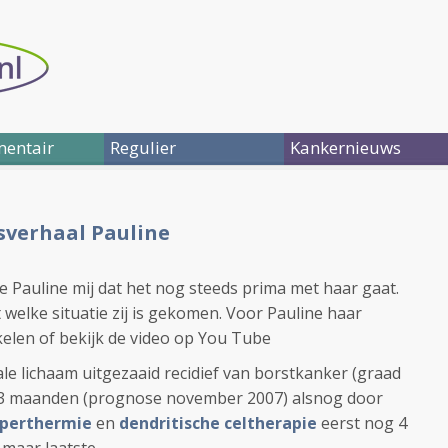
entair
Regulier
Kankernieuws
sverhaal Pauline
e Pauline mij dat het nog steeds prima met haar gaat.
it welke situatie zij is gekomen. Voor Pauline haar
ikelen of bekijk de video op You Tube
tale lichaam uitgezaaid recidief van borstkanker (graad
n 3 maanden (prognose november 2007) alsnog door
perthermie
en
dendritische celtherapie
eerst nog 4