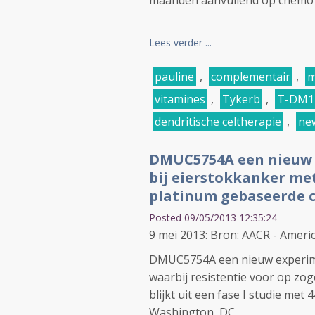
maanden aanvullend op chemo m
Lees verder ...
pauline
,
complementair
,
m
vitamines
,
Tykerb
,
T-DM1
dendritische celtherapie
,
new
DMUC5754A een nieuw e
bij eierstokkanker met
platinum gebaseerde c
Posted 09/05/2013 12:35:24
9 mei 2013: Bron: AACR - Ameri
DMUC5754A een nieuw experiment
waarbij resistentie voor op zo
blijkt uit een fase I studie me
Washington, DC