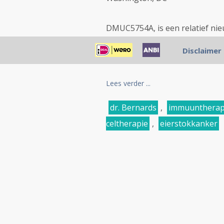
DMUC5754A, is een relatief nie
de receptoren - expressie van 
Disclaimer
"antibody-drug conjugates", waa
Lees verder ...
dr. Bernards
,
immuuntherap
celtherapie
,
eierstokkanker