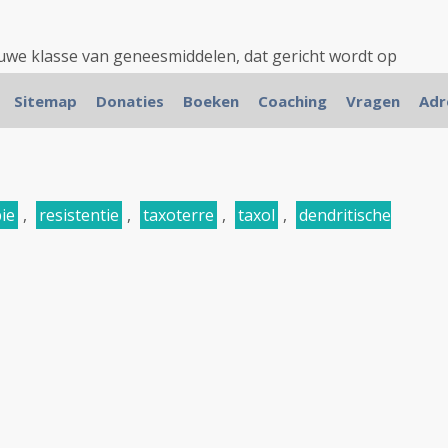
uwe klasse van geneesmiddelen, dat gericht wordt op
de tumoren. Het middel valt onder de zogeheten
Sitemap
Donaties
Boeken
Coaching
Vragen
Adr
rbij, simpel gezegd een...
ie
,
resistentie
,
taxoterre
,
taxol
,
dendritische