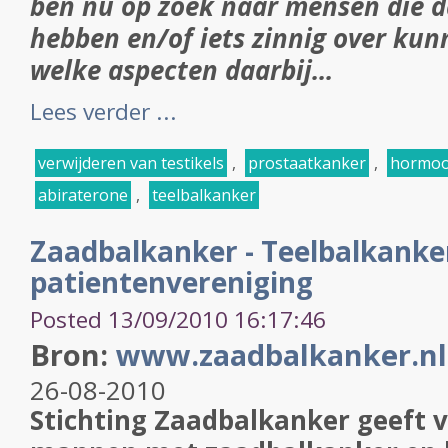
ben nu op zoek naar mensen die d
hebben en/of iets zinnig over ku
welke aspecten daarbij...
Lees verder ...
verwijderen van testikels
,
prostaatkanker
,
hormoo
abiraterone
,
teelbalkanker
Zaadbalkanker - Teelbalkanke
patientenvereniging
Posted 13/09/2010 16:17:46
Bron:
www.zaadbalkanker.nl
26-08-2010
Stichting Zaadbalkanker geeft v