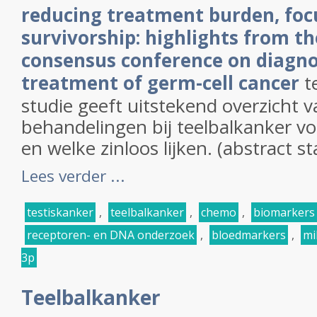
reducing treatment burden, foc
survivorship: highlights from t
consensus conference on diagno
treatment of germ-cell cancer
t
studie geeft uitstekend overzicht 
behandelingen bij teelbalkanker vo
en welke zinloos lijken. (abstract s
Lees verder ...
testiskanker
,
teelbalkanker
,
chemo
,
biomarkers
receptoren- en DNA onderzoek
,
bloedmarkers
,
mi
3p
Teelbalkanker