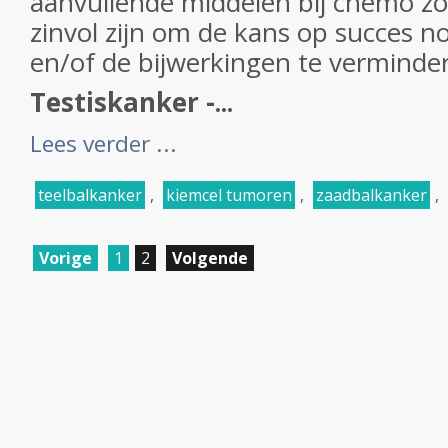
aanvullende middelen bij chemo zo
zinvol zijn om de kans op succes n
en/of de bijwerkingen te verminde
Testiskanker -...
Lees verder ...
teelbalkanker
,
kiemcel tumoren
,
zaadbalkanker
,
Vorige
1
2
Volgende