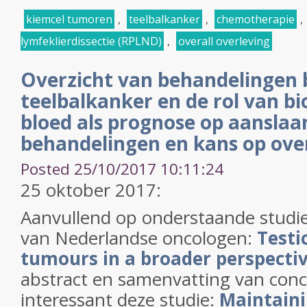
kiemcel tumoren
,
teelbalkanker
,
chemotherapie
,
lymfeklierdissectie (RPLND)
,
overall overleving
Overzicht van behandelingen b
teelbalkanker en de rol van b
bloed als prognose op aanslaa
behandelingen en kans op over
Posted 25/10/2017 10:11:24
25 oktober 2017:
Aanvullend op onderstaande studi
van Nederlandse oncologen:
Testi
tumours in a broader perspecti
abstract en samenvatting van concl
interessant deze studie:
Maintaini