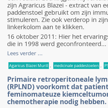
zijn Agraricus Blazei - extract van 
paddenstoel gebruikt om zijn imm
stimuleren. Zie ook verderop in zijn
linkerkolom aan te klikken.
16 oktober 2011: Hier het ervarin
die in 1998 werd geconfronteerd...
Lees verder ...
Agaricus Blazei Murill
,
medicinale paddestoelen
,
P
Primaire retroperitoneale lymf
(RPLND) voorkomt dat patient
feminomateuze kiemceltumo
chemotherapie nodig hebben.