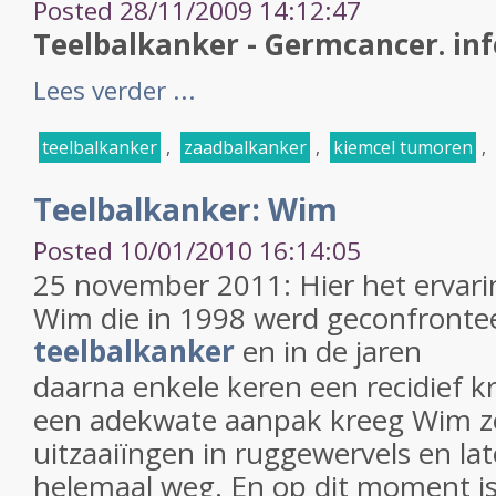
Posted 28/11/2009 14:12:47
Teelbalkanker - Germcancer. in
Lees verder ...
teelbalkanker
,
zaadbalkanker
,
kiemcel tumoren
,
Teelbalkanker: Wim
Posted 10/01/2010 16:14:05
25 november 2011: Hier het ervari
Wim die in 1998 werd geconfronte
teelbalkanker
en in de jaren
daarna enkele keren een recidief k
een adekwate aanpak kreeg Wim ze
uitzaaiïngen in ruggewervels en lat
helemaal weg. En op dit moment 