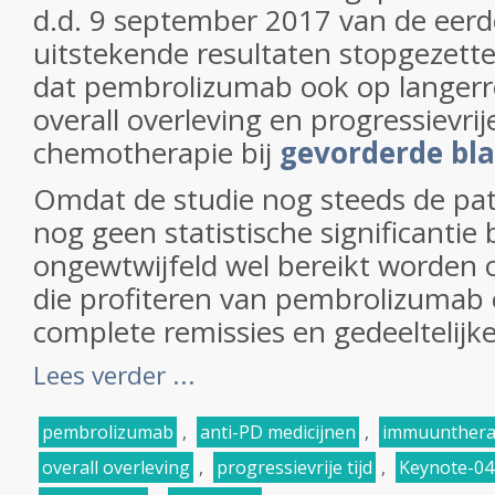
d.d. 9 september 2017 van de eer
uitstekende resultaten stopgezette
dat pembrolizumab ook op langerre
overall overleving en progressievrij
chemotherapie bij
gevorderde bl
Omdat de studie nog steeds de pati
nog geen statistische significantie 
ongewtwijfeld wel bereikt worden 
die profiteren van pembrolizumab
complete remissies en gedeeltelijke.
Lees verder ...
pembrolizumab
,
anti-PD medicijnen
,
immuunthera
overall overleving
,
progressievrije tijd
,
Keynote-04