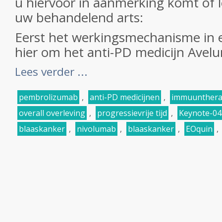
u hiervoor in aanmerking komt of 
uw behandelend arts:
Eerst het werkingsmechanisme in e
hier om het anti-PD medicijn Avelu
Lees verder ...
pembrolizumab
,
anti-PD medicijnen
,
immuunthera
overall overleving
,
progressievrije tijd
,
Keynote-04
blaaskanker
,
nivolumab
,
blaaskanker
,
EOquin
,