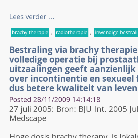
Lees verder ...
brachy therapie
,
radiotherapie
,
inwendige bestral
Bestraling via brachy therapi
volledige operatie bij prosta
uitzaaiïngen geeft aanzienlij
over incontinentie en sexueel
dus betere kwaliteit van leven
Posted 28/11/2009 14:14:18
27 juli 2005: Bron: BJU Int. 2005 Ju
Medscape
Hoge dosis brachy therapy, is lokal