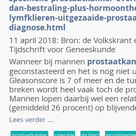
dan-bestraling-plus-hormoonther
lymfklieren-uitgezaaide-prostaa
diagnose.html
11 april 2018: Bron: de Volkskrant
Tijdschrift voor Geneeskunde
Wanneer bij mannen
prostaatka
geconstasteerd en het is nog niet 
Gleasonscore is 7 of meer en de tum
breken wordt heel vaak toch de pro
Mannen lopen daarbij wel een relat
(gemiddeld 26 procent) op blijvende
Lees verder ...
prostaatkanker
,
operatie
,
da Vinci
,
incontinentie