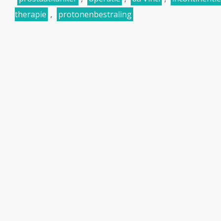
therapie
,
protonenbestraling