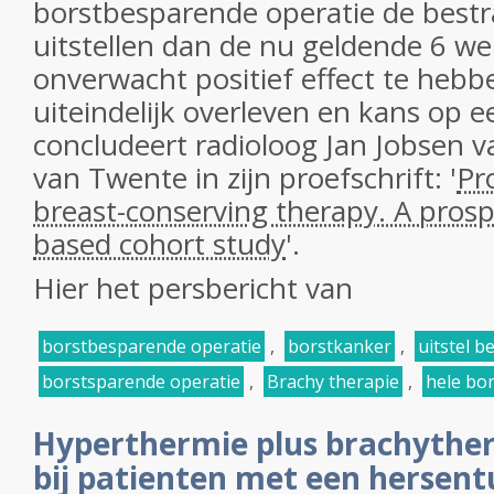
borstbesparende operatie de bestr
uitstellen dan de nu geldende 6 we
onverwacht positief effect te hebb
uiteindelijk overleven en kans op ee
concludeert radioloog Jan Jobsen va
van Twente in zijn proefschrift: '
Pr
breast-conserving therapy. A prosp
based cohort study
'.
Hier het persbericht van
borstbesparende operatie
,
borstkanker
,
uitstel b
borstsparende operatie
,
Brachy therapie
,
hele bor
Hyperthermie plus brachyther
bij patienten met een hersen