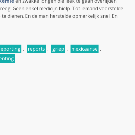
ukemie
en zwakke longen die leek te gaan overlijden
reeg. Geen enkel medicijn hielp. Tot iemand voorstelde
 te dienen. En de man herstelde opmerkelijk snel. En
reporting
,
reports
,
griep
,
mexicaanse
,
enting