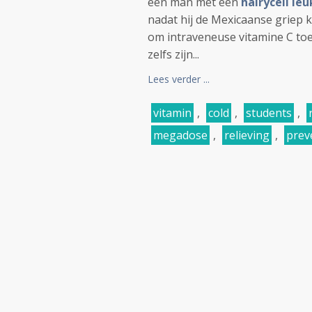
een man met een
hairycell le
nadat hij de Mexicaanse griep k
om intraveneuse vitamine C toe
zelfs zijn...
Lees verder ...
vitamin
,
cold
,
students
,
megadose
,
relieving
,
prev