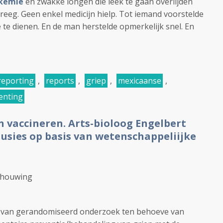
ukemie
en zwakke longen die leek te gaan overlijden
reeg. Geen enkel medicijn hielp. Tot iemand voorstelde
 te dienen. En de man herstelde opmerkelijk snel. En
reporting
,
reports
,
griep
,
mexicaanse
,
enting
 vaccineren. Arts-bioloog Engelbert
clusies op basis van wetenschappeliijke
chouwing
nut van gerandomiseerd onderzoek ten behoeve van