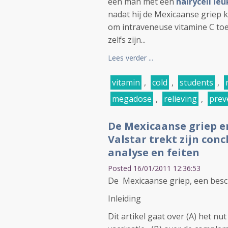
een man met een
hairycell le
nadat hij de Mexicaanse griep k
om intraveneuse vitamine C toe
zelfs zijn...
Lees verder ...
vitamin
,
cold
,
students
,
megadose
,
relieving
,
prev
De Mexicaanse griep en
Valstar trekt zijn con
analyse en feiten
Posted 16/01/2011 12:36:53
De Mexicaanse griep, een bes
Inleiding
Dit artikel gaat over (A) het 