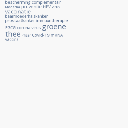
bescherming
complementair
preventie
HPV virus
Moderna
vaccinatie
baarmoederhalskanker
prostaatkanker
immuuntherapie
groene
corona virus
EGCG
thee
Covid-19
mRNA
Pfizer
vaccins